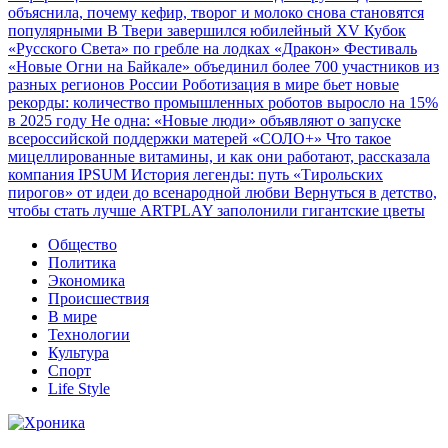
объяснила, почему кефир, творог и молоко снова становятся
популярными
В Твери завершился юбилейный XV Кубок
«Русского Света» по гребле на лодках «Дракон»
Фестиваль
«Новые Огни на Байкале» объединил более 700 участников из
разных регионов России
Роботизация в мире бьет новые
рекорды: количество промышленных роботов выросло на 15%
в 2025 году
Не одна: «Новые люди» объявляют о запуске
всероссийской поддержки матерей «СОЛО+»
Что такое
мицеллированные витамины, и как они работают, рассказала
компания IPSUM
История легенды: путь «Тирольских
пирогов» от идеи до всенародной любви
Вернуться в детство,
чтобы стать лучше
ARTPLAY заполонили гигантские цветы
Общество
Политика
Экономика
Происшествия
В мире
Технологии
Культура
Спорт
Life Style