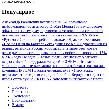
только красивую…
Популярное
Александр Рабинович возглавил АО «Евразийское
информационное агентство Глобал Медиа Групп»
Диетолог
объяснила, почему кефир, творог и молоко снова становятся
популярными
В Твери завершился юбилейный XV Кубок
«Русского Света» по гребле на лодках «Дракон»
Фестиваль
«Новые Огни на Байкале» объединил более 700 участников из
разных регионов России
Роботизация в мире бьет новые
рекорды: количество промышленных роботов выросло на 15%
в 2025 году
Не одна: «Новые люди» объявляют о запуске
всероссийской поддержки матерей «СОЛО+»
Что такое
мицеллированные витамины, и как они работают, рассказала
компания IPSUM
История легенды: путь «Тирольских
пирогов» от идеи до всенародной любви
Вернуться в детство,
чтобы стать лучше
ARTPLAY заполонили гигантские цветы
Общество
Политика
Экономика
Происшествия
В мире