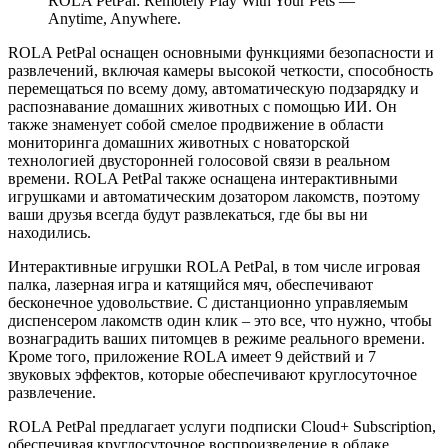
ROLA PetPal: Remotely Play With Your Pets —
Anytime, Anywhere.
ROLA PetPal оснащен основными функциями безопасности и
развлечений, включая камеры высокой четкости, способность
перемещаться по всему дому, автоматическую подзарядку и
распознавание домашних животных с помощью ИИ. Он
также знаменует собой смелое продвижение в области
мониторинга домашних животных с новаторской
технологией двусторонней голосовой связи в реальном
времени. ROLA PetPal также оснащена интерактивными
игрушками и автоматическим дозатором лакомств, поэтому
ваши друзья всегда будут развлекаться, где бы вы ни
находились.
Интерактивные игрушки ROLA PetPal, в том числе игровая
палка, лазерная игра и катящийся мяч, обеспечивают
бесконечное удовольствие. С дистанционно управляемым
диспенсером лакомств один клик – это все, что нужно, чтобы
вознаградить ваших питомцев в режиме реального времени.
Кроме того, приложение ROLA имеет 9 действий и 7
звуковых эффектов, которые обеспечивают круглосуточное
развлечение.
ROLA PetPal предлагает услуги подписки Cloud+ Subscription,
обеспечивая круглосуточное воспроизведение в облаке,