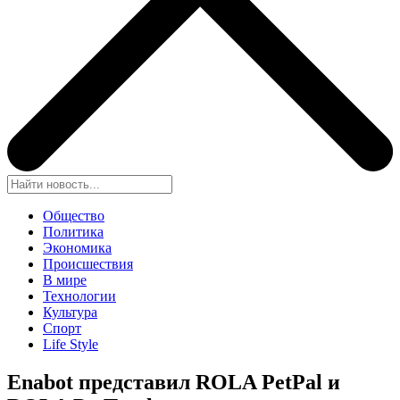
Общество
Политика
Экономика
Происшествия
В мире
Технологии
Культура
Спорт
Life Style
Enabot представ
ил ROLA PetPal и