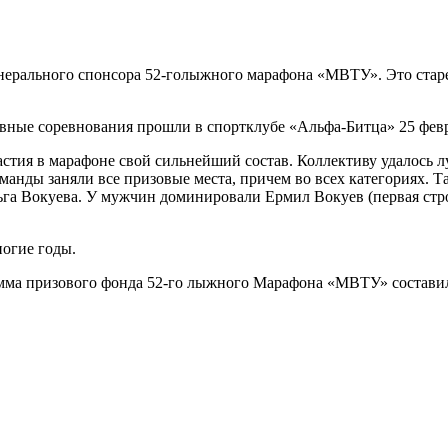
енерального спонсора 52-голыжного марафона «МВТУ». Это стар
ивные соревнования прошли в спортклубе «Альфа-Битца» 25 февр
астия в марафоне свой сильнейший состав. Коллективу удалось 
анды заняли все призовые места, причем во всех категориях. Т
льга Вокуева. У мужчин доминировали Ермил Вокуев (первая стр
огие годы.
мма призового фонда 52-го лыжного Марафона «МВТУ» составил