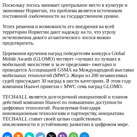
Поскольку лосось занимает центральное место в культуре и
экономике Норвегии, эта проблема является источником
постоянной озабоченности на государственном уровне.
Успех решения и возможность его внедрения на всей
территории Норвегии дают надежду на то, что угрозу
исчезновения дикого атлантического лосося можно
предотвратить.
Церемония вручения наград победителям конкурса Global
Mobile Awards (GLOMO) чествует «лучших из лучших в
мобильной экосистеме и за ее пределами» ежегодно и
проводится Ассоциацией GSMA на Международной выставке
мобильных технологий (MWC). Жюри из 200 независимых
судей присуждает 30 наград в шести категориях. В этом году
компания Huawei привезла с MWC семь наград GLOMO.
TECH4ALL является долгосрочной инициативой и планом
действий компании Huawei по повышению доступности
цифровых технологий. Реализуемая благодаря
инновационным технологиям и партнерству, инициатива
TECH4ALL ставит своей целью содействовать
инклюзивности и устойчивому развитию в цифровом мире.