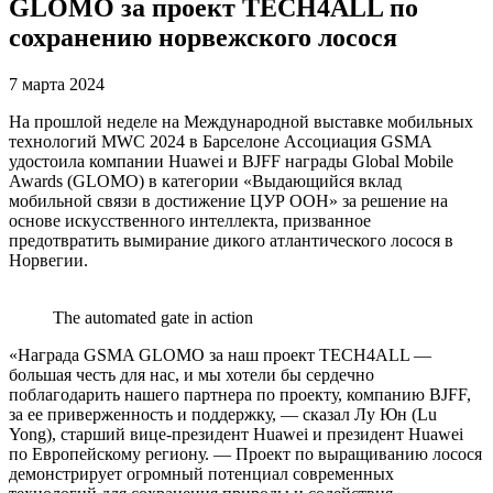
GLOMO за проект TECH4ALL по
сохранению норвежского лосося
7 марта 2024
На прошлой неделе на Международной выставке мобильных
технологий MWC 2024 в Барселоне Ассоциация GSMA
удостоила компании Huawei и BJFF награды Global Mobile
Awards (GLOMO) в категории «Выдающийся вклад
мобильной связи в достижение ЦУР ООН» за решение на
основе искусственного интеллекта, призванное
предотвратить вымирание дикого атлантического лосося в
Норвегии.
The automated gate in action
«Награда GSMA GLOMO за наш проект TECH4ALL —
большая честь для нас, и мы хотели бы сердечно
поблагодарить нашего партнера по проекту, компанию BJFF,
за ее приверженность и поддержку, — сказал Лу Юн (Lu
Yong), старший вице-президент Huawei и президент Huawei
по Европейскому региону. — Проект по выращиванию лосося
демонстрирует огромный потенциал современных