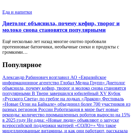
Еда и напитки
Диетолог объяснила, почему кефир, творог и
молоко снова становятся популярными
Ещё несколько лет назад многие охотно пробовали
протеиновые батончики, необычные снеки и продукты с
громкими…
Популярное
Александр Рабинович возглавил АО «Евразийское
информационное агентство Глобал Медиа Групп»
Диетолог
объяснила, почему кефир, творог и молоко снова становятся
популярными
В Твери завершился юбилейный XV Кубок
«Русского Света» по гребле на лодках «Дракон»
Фестиваль
«Новые Огни на Байкале» объединил более 700 участников из
разных регионов России
Роботизация в мире бьет новые
рекорды: количество промышленных роботов выросло на 15%
в 2025 году
Не одна: «Новые люди» объявляют о запуске
всероссийской поддержки матерей «СОЛО+»
Что такое
мицеллированные витамины, и как они работают, рассказала