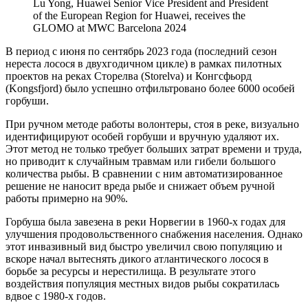
Lu Yong, Huawei Senior Vice President and President
of the European Region for Huawei, receives the
GLOMO at MWC Barcelona 2024
В период с июня по сентябрь 2023 года (последний сезон
нереста лосося в двухгодичном цикле) в рамках пилотных
проектов на реках Сторелва (Storelva) и Конгсфьорд
(Kongsfjord) было успешно отфильтровано более 6000 особей
горбуши.
При ручном методе работы волонтеры, стоя в реке, визуально
идентифицируют особей горбуши и вручную удаляют их.
Этот метод не только требует больших затрат времени и труда,
но приводит к случайным травмам или гибели большого
количества рыбы. В сравнении с ним автоматизированное
решение не наносит вреда рыбе и снижает объем ручной
работы примерно на 90%.
Горбуша была завезена в реки Норвегии в 1960-х годах для
улучшения продовольственного снабжения населения. Однако
этот инвазивный вид быстро увеличил свою популяцию и
вскоре начал вытеснять дикого атлантического лосося в
борьбе за ресурсы и нерестилища. В результате этого
воздействия популяция местных видов рыбы сократилась
вдвое с 1980-х годов.