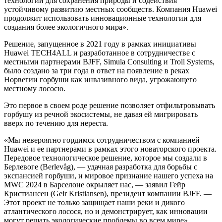
технологий для сохранения природы и содействия
устойчивому развитию местных сообществ. Компания Huawei
продолжит использовать инновационные технологии для
создания более экологичного мира».
Решение, запущенное в 2021 году в рамках инициативы
Huawei TECH4ALL и разработанное в сотрудничестве с
местными партнерами BJFF, Simula Consulting и Troll Systems,
было создано за три года в ответ на появление в реках
Норвегии горбуши как инвазивного вида, угрожающего
местному лососю.
Это первое в своем роде решение позволяет отфильтровывать
горбушу из речной экосистемы, не давая ей мигрировать
вверх по течению для нереста.
«Мы невероятно гордимся сотрудничеством с компанией
Huawei и ее партнерами в рамках этого новаторского проекта.
Передовое технологическое решение, которое мы создали в
Берлевоге (Berlevåg), — удачная разработка для борьбы с
экспансией горбуши, и мировое признание нашего успеха на
MWC 2024 в Барселоне окрыляет нас, — заявил Гейр
Кристиансен (Geir Kristiansen), президент компании BJFF. —
Этот проект не только защищает наши реки и дикого
атлантического лосося, но и демонстрирует, как инновации
могут решать экологические проблемы во всем мире».