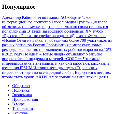
Популярное
Александр Рабинович возглавил АО «Евразийское
информационное агентство Глобал Медиа Групп»
Диетолог
объяснила, почему кефир, творог и молоко снова становятся
популярными
В Твери завершился юбилейный XV Кубок
«Русского Света» по гребле на лодках «Дракон»
Фестиваль
«Новые Огни на Байкале» объединил более 700 участников из
разных регионов России
Роботизация в мире бьет новые
рекорды: количество промышленных роботов выросло на 15%
в 2025 году
Не одна: «Новые люди» объявляют о запуске
всероссийской поддержки матерей «СОЛО+»
Что такое
мицеллированные витамины, и как они работают, рассказала
компания IPSUM
История легенды: путь «Тирольских
пирогов» от идеи до всенародной любви
Вернуться в детство,
чтобы стать лучше
ARTPLAY заполонили гигантские цветы
Общество
Политика
Экономика
Происшествия
В мире
Технологии
Культура