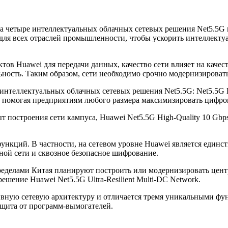
 четыре интеллектуальных облачных сетевых решения Net5.5G в
т для всех отраслей промышленности, чтобы ускорить интеллек
тов Huawei для передачи данных, качество сети влияет на каче
ность. Таким образом, сети необходимо срочно модернизироват
интеллектуальных облачных сетевых решения Net5.5G: Net5.5G 
SE, помогая предприятиям любого размера максимизировать цифр
т построения сети кампуса, Huawei Net5.5G High-Quality 10 Gb
нкций. В частности, на сетевом уровне Huawei является единс
ной сети и сквозное безопасное шифрование.
пределами Китая планируют построить или модернизировать цен
шение Huawei Net5.5G Ultra-Resilient Multi-DC Network.
ную сетевую архитектуру и отличается тремя уникальными функ
ащита от программ-вымогателей.