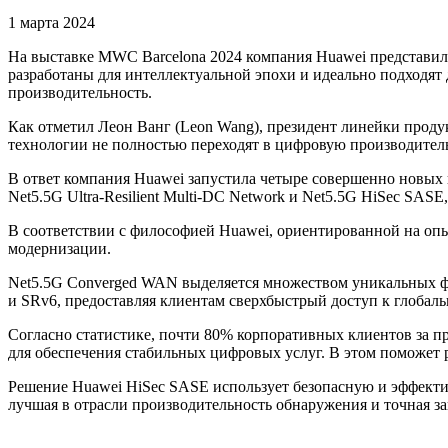
1 марта 2024
На выставке MWC Barcelona 2024 компания Huawei представила
разработаны для интеллектуальной эпохи и идеально подходя
производительность.
Как отметил Леон Ванг (Leon Wang), президент линейки продук
технологии не полностью переходят в цифровую производитель
В ответ компания Huawei запустила четыре совершенно новых 
Net5.5G Ultra-Resilient Multi-DC Network и Net5.5G HiSec SA
В соответствии с философией Huawei, ориентированной на опы
модернизации.
Net5.5G Converged WAN выделяется множеством уникальных фу
и SRv6, предоставляя клиентам сверхбыстрый доступ к глобаль
Согласно статистике, почти 80% корпоративных клиентов за 
для обеспечения стабильных цифровых услуг. В этом поможет ре
Решение Huawei HiSec SASE использует безопасную и эффектив
лучшая в отрасли производительность обнаружения и точная з