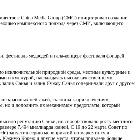
ничестве с China Media Group (CMG) инициировал создание
с помощью комплексного подхода через СМИ, включающего
и, фестиваль медведей и гала-концерт фестиваля фонарей,
имо исключительной природной среды, местные культурные и
ями и культурой, наслаждаясь высококачественными
, залив Санья и залив Ячжоу Санья соперничали друг с другом
фоне красивых пейзажей, склонны к приключениям,
ты, но и дополнить их механизмом предоплаты, который
повысило репутацию Саньи, но способствовало росту местного
размере 7,494 миллиарда юаней. С 19 по 22 марта Совет по
rcle) запустил серию мероприятий по маркетингу и
ю, Южную Корею и другие места, чтобы привлечь больше