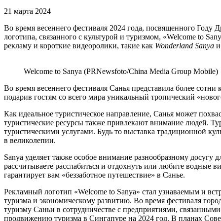
21 марта 2024
Во время весеннего фестиваля 2024 года, посвященного Году Д
логотипа, связанного с культурой и туризмом, «Welcome to S
рекламу и короткие видеоролики, такие как
Wonderland Sanya
Welcome to Sanya (PRNewsfoto/China Media Group Mobile)
Во время весеннего фестиваля Санья представила более сотни 
подарив гостям со всего мира уникальный тропический «ново
Как идеальное туристическое направление, Санья может похва
туристические ресурсы также привлекают внимание людей. Тур
туристическими услугами. Будь то выставка традиционной куль
в великолепии.
Sanya уделяет также особое внимание разнообразному досугу 
рассчитываете расслабиться и отдохнуть или любите водные ви
гарантирует вам «беззаботное путешествие» в Санье.
Рекламный логотип «Welcome to Sanya» стал узнаваемым и встр
туризма и экономическому развитию. Во время фестиваля город
туризму Саньи в сотрудничестве с предприятиями, связанными 
продвижению туризма в Сингапуре на 2024 год. В планах Сов