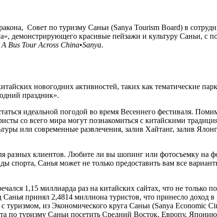
ракона, Совет по туризму Саньи (Sanya Tourism Board) в сотруд
anya», демонстрирующего красивые пейзажи и культуру Саньи, 
и
A Bus Tour Across China•Sanya
.
китайских новогодних активностей, таких как тематические парк
годний праздник».
статься идеальной погодой во время Весеннего фестиваля. Пом
исты со всего мира могут познакомиться с китайскими традици
туры или современные развлечения, залив Хайтанг, залив Ялонг
для разных клиентов. Любите ли вы шопинг или фотосъемку на 
ды спорта, Санья может не только предоставить вам все вариан
ечался 1,15 миллиарда раз на китайских сайтах, что не только 
 Санья принял 2,4814 миллиона туристов, что принесло доход в 
с туризмом, из Экономического круга Саньи (Sanya Economic Ci
ета по туризму Саньи посетить Средний Восток, Европу, Япони