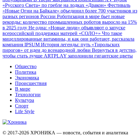
«Русского Света» по гребле на лодках «Дракон»
Фестиваль
«Новые Огни на Байкале» объединил более 700 участников из
разных регионов России
Роботизация в мире бьет новые
рекорды: количество промышленных роботов выросло на 15%
в 2025 году
Не одна: «Новые люди» объявляют о запуске
всероссийской поддержки матерей «СОЛО+»
Что такое
мицеллированные витамины, и как они работают, рассказала
компания IPSUM
История легенды: путь «Тирольских
пирогов» от идеи до всенародной любви
Вернуться в детство,
чтобы стать лучше
ARTPLAY заполонили гигантские цветы
Общество
Политика
Экономика
Происшествия
В мире
Технологии
Культура
Спорт
Life Style
© 2017-2026
ХРОНИКА — новости, события и аналитика