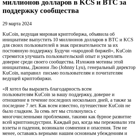
миллионов долларов в KCS и BTC за
поддержку сообщества
29 марта 2024
KuCoin, ведущая мировая криптобиржа, объявила об
инициативе выпустить 10 миллионов долларов в BTC и KCS
для своих пользователей в знак признательности за их
постоянную поддержку. Будучи «народной биржей», KuCoin
стремится улучшать пользовательский опыт и укреплять
доверие среди своего сообщества. Изложив мотивы этой
инициативы, Джонни Лю (Johnny Lyu), генеральный директор
KuCoin, направил письмо пользователям и почитателям
ведущей криптобиржи.
«Я хотел бы выразить благодарность всем
пользователям KuCoin за вашу поддержку, доверие и
отношение в течение последних нескольких дней, а также за
последние 7 лет. Как всем известно, путешествие KuCoin не
было гладким. За семь лет мы столкнулись с
многочисленными проблемами, такими как бурное развитие
всей криптоиндустрии. Каждый раз, когда мы переживали эти
взлеты и падения, возникали сомнения и опасения. Тем не
менее, оставаясь верными нашим основным убеждениям и