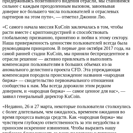
придерживаясь позитивного видения отрасли, мы становимся
сильнее с каждым преодоленным вызовом, завоевывая
доверие все большего числа пользователей и отраслевых
партнеров на этом пути», — отметил Джонни Лю.
«С самого начала миссия KuCoin заключалась в том, чтобы
расти вместе с криптоиндустрией и способствовать
глобальному признанию, принятию и любви к этому сектору.
Наша приверженность ценностям пользователей всегда была
руководящим принципом. В первые дни октября 2017 года, на
самой ранней стадии KuCoin, мы приняли беспрецедентное в
отрасли решение — активно привлекать и выполнять
компенсации пользователям в больших объемах из-за
аномального делистинга проекта CFD. Эта упреждающая
компенсация породила происхождение названия «народная
биржа» — свидетельство первоначального отношения
сообщества к нам. Мы всегда дорожили этим редким
доверием, и «народная биржа» — самое ценное для нас», —
заявил генеральный директор KuCoin.
«Недавно, 26 и 27 марта, некоторые пользователи столкнулись
с более длительным, чем ожидалось, временем ожидания во
время процесса вывода средств. Как «народная биржа» мы
чувствуем глубокую ответственность за эти неудобства и
приносим искренние извинения. Чтобы выразить нашу