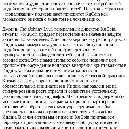
понимания и удовлетворения специфических потребностей
индийских инвесторов и пользователей. Переход к стратегии
«глокализации» подчеркивает приоритет KuCoin как
глобального бизнеса с акцентом на локализацию.
Джонни Лю (Johnny Lyu), генеральный директор KuCoin,
отметил: «KuCoin придает первостепенное значение защите
активов пользователей. Успешно завершив эту регистрацию в
Индии, мы намерены улучшить качество обслуживания
индийских пользователей и подтвердить нашу
приверженность соблюдению требований законности и
безопасности. Это знаменательное событие позволит нам
продолжить обсуждение вопросов внедрения криптовалюты в
Индии, уделяя должное внимание безопасности
пользователей и совершенствованию коммерческой практики.
К тому же, это ускорит наши инвестиционные и
образовательные инициативы в Индии, направленные на
стимулирование роста отрасли и содействие устойчивому
развитию блокчейн-ландшафта. Мы стремимся поддерживать
местные инновации и выстраивать прочные партнерские
отношения с образовательными учреждениями, чтобы
увеличить наш вклад в развитие экосистемы блокчейна в
Индии. В связи с этим мы от имени KuCoin приглашаем
партнеров присоединяться к нашему сообществу и вместе с
нами работать над развитием криптовалютной индустрии