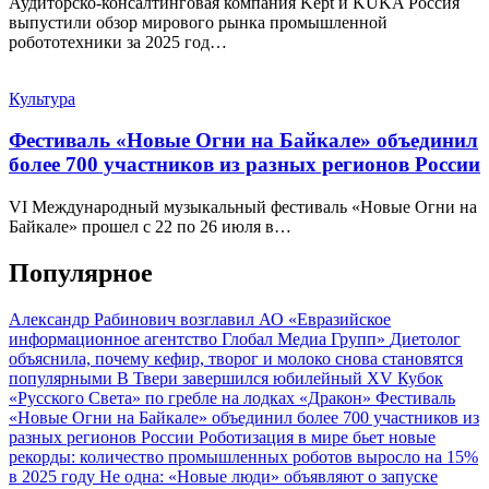
Аудиторско-консалтинговая компания Kept и KUKA Россия
выпустили обзор мирового рынка промышленной
робототехники за 2025 год…
Культура
Фестиваль «Новые Огни на Байкале» объединил
более 700 участников из разных регионов России
VI Международный музыкальный фестиваль «Новые Огни на
Байкале» прошел с 22 по 26 июля в…
Популярное
Александр Рабинович возглавил АО «Евразийское
информационное агентство Глобал Медиа Групп»
Диетолог
объяснила, почему кефир, творог и молоко снова становятся
популярными
В Твери завершился юбилейный XV Кубок
«Русского Света» по гребле на лодках «Дракон»
Фестиваль
«Новые Огни на Байкале» объединил более 700 участников из
разных регионов России
Роботизация в мире бьет новые
рекорды: количество промышленных роботов выросло на 15%
в 2025 году
Не одна: «Новые люди» объявляют о запуске