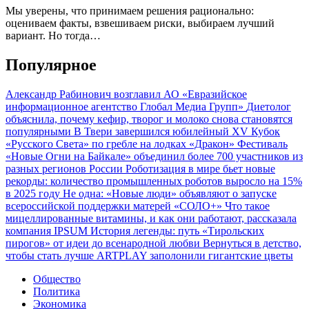
Мы уверены, что принимаем решения рационально:
оцениваем факты, взвешиваем риски, выбираем лучший
вариант. Но тогда…
Популярное
Александр Рабинович возглавил АО «Евразийское
информационное агентство Глобал Медиа Групп»
Диетолог
объяснила, почему кефир, творог и молоко снова становятся
популярными
В Твери завершился юбилейный XV Кубок
«Русского Света» по гребле на лодках «Дракон»
Фестиваль
«Новые Огни на Байкале» объединил более 700 участников из
разных регионов России
Роботизация в мире бьет новые
рекорды: количество промышленных роботов выросло на 15%
в 2025 году
Не одна: «Новые люди» объявляют о запуске
всероссийской поддержки матерей «СОЛО+»
Что такое
мицеллированные витамины, и как они работают, рассказала
компания IPSUM
История легенды: путь «Тирольских
пирогов» от идеи до всенародной любви
Вернуться в детство,
чтобы стать лучше
ARTPLAY заполонили гигантские цветы
Общество
Политика
Экономика