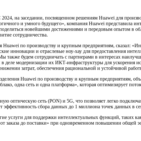
024, на заседании, посвященном решениям Huawei для произво
гичного и умного будущего», компания Huawei представила интел
ы поделиться новейшими достижениями и передовым опытом в об
витие сотрудничества.
ия Huawei по производству и крупным предприятиям, сказал: «
ские инновации и отраслевые ноу-хау для предоставления инте
Мы также будем сотрудничать с партнерами в интересах наилуч
м в деле модернизации их ИКТ-инфраструктуры для ускорения и
ижении затрат, обеспечения рациональной и устойчивой работ
еления Huawei по производству и крупным предприятиям, объявил
блако, одна сеть и одна платформа», которая оптимизирует по
вную оптическую сеть (PON) и 5G, что позволяет легко подключ
т эффективность сбора данных до 1 миллиона точек данных в се
угие услуги для поддержки интеллектуальных функций, таких к
«от заказа до поставки» при одновременном повышении общей э