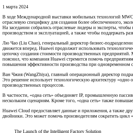
1 марта 2024
В ходе Международной выставки мобильных технологий MWC 2
отраслевую специфику для создания более обеспеченного, эколо
На заседании собрались отраслевые лидеры и эксперты, чтоб
производством и эксплуатацией, а также чтобы поддержать раз
Лю Чао (Liu Chao), генеральный директор бизнес-подразделен
движется вперед. Huawei продолжит использовать технологиче
цепочку создания стоимости производственных предприятий. 
пояснил, что компания Huawei стремится помочь предприятия
повышения эффективности производства при одновременном сн
Ван Чжия (WangZhiya), главный операционный директор подразд
Это решение использует технологическую архитектуру «одно о
производственных процессов.
В частности, «одна сеть» объединяет IP, промышленную пасси
нескольким сценариям. Кроме того, «одна сеть» также повышае
Huawei Cloud предоставляет данные и приложения, а также др
двойники. Это может помочь производителям сократить цикл 
The Launch of the Intelligent Factory Solution