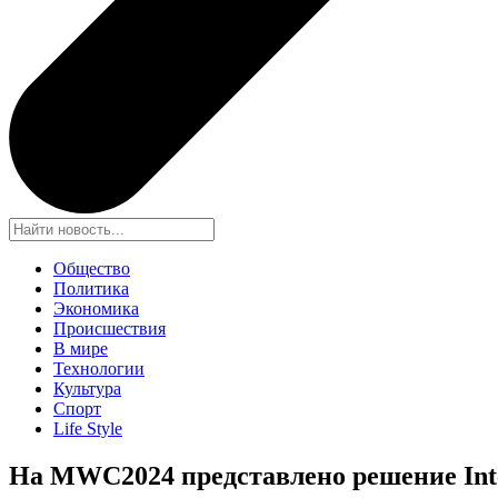
Общество
Политика
Экономика
Происшествия
В мире
Технологии
Культура
Спорт
Life Style
На MWC2024 представлено решение Inte