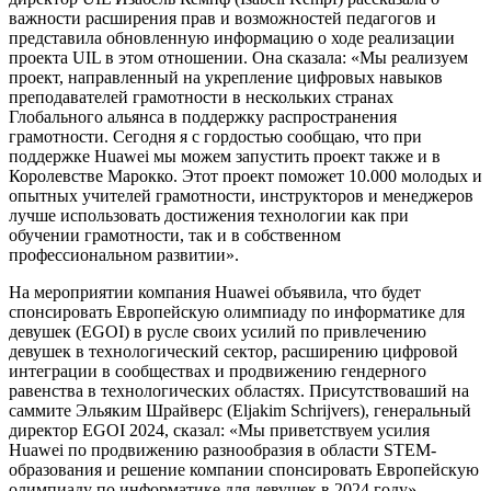
важности расширения прав и возможностей педагогов и
представила обновленную информацию о ходе реализации
проекта UIL в этом отношении. Она сказала: «Мы реализуем
проект, направленный на укрепление цифровых навыков
преподавателей грамотности в нескольких странах
Глобального альянса в поддержку распространения
грамотности. Сегодня я с гордостью сообщаю, что при
поддержке Huawei мы можем запустить проект также и в
Королевстве Марокко. Этот проект поможет 10.000 молодых и
опытных учителей грамотности, инструкторов и менеджеров
лучше использовать достижения технологии как при
обучении грамотности, так и в собственном
профессиональном развитии».
На мероприятии компания Huawei объявила, что будет
спонсировать Европейскую олимпиаду по информатике для
девушек (EGOI) в русле своих усилий по привлечению
девушек в технологический сектор, расширению цифровой
интеграции в сообществах и продвижению гендерного
равенства в технологических областях. Присутствоваший на
саммите Эльяким Шрайверс (Eljakim Schrijvers), генеральный
директор EGOI 2024, сказал: «Мы приветствуем усилия
Huawei по продвижению разнообразия в области STEM-
образования и решение компании спонсировать Европейскую
олимпиаду по информатике для девушек в 2024 году».