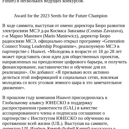
Future) и нескольких ведущих конкурсов.
Award for the 2023 Seeds for the Future Champion
В ходе саммита, выступая от имени директора Бюро развития
электросвязи МСЭ д-ра Космаса Завазавы (Cosmas Zavazava),
г-н Марио Маневич (Mario Maniewicz), директор Бюро
радиосвязи МСЭ, официально открыл программу «Generation
Connect Young Leadership Programme», реализуемую МСЭ в
партнерстве с Huawei. «Молодежь в возрасте от 18 до 28 лет
может представить свои идеи для общественных проектов,
направленных на преодоление цифрового барьера, и получить
финансирование, наставничество и обучение для их
реализации». Он добавил: «Я призываю всех активно
делиться этой информацией в социальных сетях, вовлекая
молодежь со всех уголков земного шара в это замечательное
движение».
В прошлом году компания Huawei присоединилась к
Глобальному альянсу ЮНЕСКО в поддержку
распространения грамотности (GAL) в качестве
ассоциированного члена и подписала соглашение о
партнерстве с Институтом ЮНЕСКО по обучению на
протяжении всей жизни (UIL). Выступая на саммите,
директор UIL Изабель Кемпф (Isabell Kempf) рассказала о