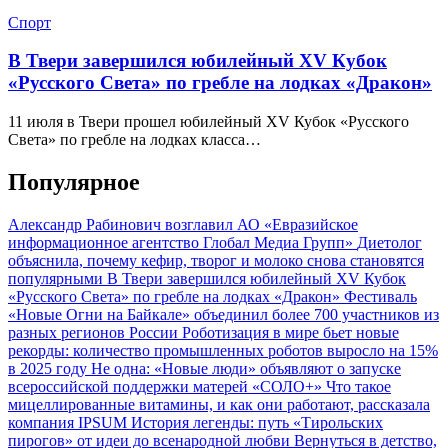
Спорт
В Твери завершился юбилейный XV Кубок
«Русского Света» по гребле на лодках «Дракон»
11 июля в Твери прошел юбилейный XV Кубок «Русского
Света» по гребле на лодках класса…
Популярное
Александр Рабинович возглавил АО «Евразийское
информационное агентство Глобал Медиа Групп»
Диетолог
объяснила, почему кефир, творог и молоко снова становятся
популярными
В Твери завершился юбилейный XV Кубок
«Русского Света» по гребле на лодках «Дракон»
Фестиваль
«Новые Огни на Байкале» объединил более 700 участников из
разных регионов России
Роботизация в мире бьет новые
рекорды: количество промышленных роботов выросло на 15%
в 2025 году
Не одна: «Новые люди» объявляют о запуске
всероссийской поддержки матерей «СОЛО+»
Что такое
мицеллированные витамины, и как они работают, рассказала
компания IPSUM
История легенды: путь «Тирольских
пирогов» от идеи до всенародной любви
Вернуться в детство,