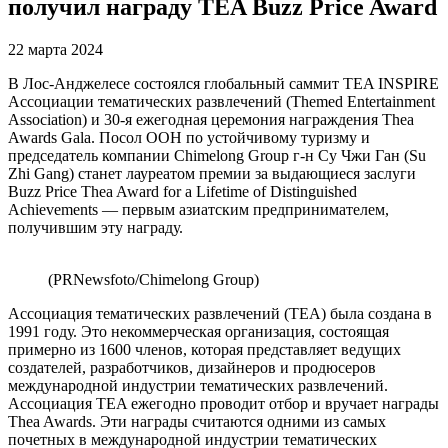
получил награду TEA Buzz Price Award
22 марта 2024
В Лос-Анджелесе состоялся глобальный саммит TEA INSPIRE
Ассоциации тематических развлечений (Themed Entertainment
Association) и 30-я ежегодная церемония награждения Thea
Awards Gala. Посол ООН по устойчивому туризму и
председатель компании Chimelong Group г-н Су Чжи Ган (Su
Zhi Gang) станет лауреатом премии за выдающиеся заслуги
Buzz Price Thea Award for a Lifetime of Distinguished
Achievements — первым азиатским предпринимателем,
получившим эту награду.
(PRNewsfoto/Chimelong Group)
Ассоциация тематических развлечений (TEA) была создана в
1991 году. Это некоммерческая организация, состоящая
примерно из 1600 членов, которая представляет ведущих
создателей, разработчиков, дизайнеров и продюсеров
международной индустрии тематических развлечений.
Ассоциация TEA ежегодно проводит отбор и вручает награды
Thea Awards. Эти награды считаются одними из самых
почетных в международной индустрии тематических