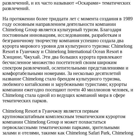
развлечений, и их часто называют «Оскарами» тематических
развлечений.
На протяжении более тридцати лет с момента создания в 1989
году основным направлением деятельности компании
Chimelong Group является культурный туризм. Благодаря
постоянным инновациям, исследованиям, разработкам и
безграничному творчеству компания успешно создала два
курорта мирового уровня для культурного туризма: Chimelong
Resort в Гуанчжоу и Chimelong International Ocean Resort в
Хэнцине, Чжухай. Эти два больших курорта привлекают
бесчисленное множество посетителей своим широким
спектром развлечений, ослепительными представлениями и
комфортабельными номерами. За несколько десятилетий
название Chimelong стало брендом культурного туризма,
любимого китайскими и зарубежными туристами; курорты
компании ежегодно посещают почти 40 миллионов человек, и
Chimelong стала одной из ведущих компаний мира в сфере
тематических парков.
Chimelong Resort в Гуанчжоу является первым
крупномасштабным комплексным тематическим курортом
компании Chimelong Group и может похвастаться
первоклассными тематическими парками, зрительными
залами и отелями, такими как Chimelong Safari Park, Chimelong