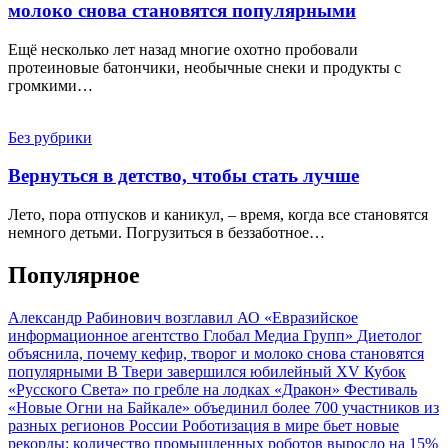
молоко снова становятся популярными
Ещё несколько лет назад многие охотно пробовали
протеиновые батончики, необычные снеки и продукты с
громкими…
Без рубрики
Вернуться в детство, чтобы стать лучше
Лето, пора отпусков и каникул, – время, когда все становятся
немного детьми. Погрузиться в беззаботное…
Популярное
Александр Рабинович возглавил АО «Евразийское
информационное агентство Глобал Медиа Групп»
Диетолог
объяснила, почему кефир, творог и молоко снова становятся
популярными
В Твери завершился юбилейный XV Кубок
«Русского Света» по гребле на лодках «Дракон»
Фестиваль
«Новые Огни на Байкале» объединил более 700 участников из
разных регионов России
Роботизация в мире бьет новые
рекорды: количество промышленных роботов выросло на 15%