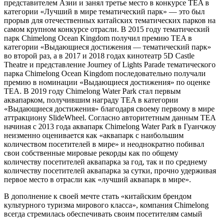
представителем Азии и занял третье место в конкурсе TEA в
категории «Лучший в мире тематический парк» — это был
прорыв для отечественных китайских тематических парков на
самом крупном конкурсе отрасли. В 2015 году тематический
парк Chimelong Ocean Kingdom получил премию TEA в
категории «Выдающиеся достижения — тематический парк»
во второй раз, а в 2017 и 2018 годах кинотеатр 5D Castle
Theatre и представление Journey of Lights Parade тематического
парка Chimelong Ocean Kingdom последовательно получали
премию в номинации «Выдающиеся достижения» по оценке
TEA. В 2019 году Chimelong Water Park стал первым
аквапарком, получившим награду TEA в категории
«Выдающиеся достижения» благодаря своему первому в мире
аттракциону SlideWheel. Согласно авторитетным данным TEA
начиная с 2013 года аквапарк Chimelong Water Park в Гуанчжоу
неизменно оценивается как «аквапарк с наибольшим
количеством посетителей в мире» и неоднократно побивал
свои собственные мировые рекорды как по общему
количеству посетителей аквапарка за год, так и по среднему
количеству посетителей аквапарка за сутки, прочно удерживая
первое место в отрасли как «лучший аквапарк в мире».
В дополнение к своей мечте стать «китайским брендом
культурного туризма мирового класса», компания Chimelong
всегда стремилась обеспечивать своим посетителям самый