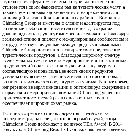
путешествия сфера тематического туризма постепенно
становится новым фаворитом рынка туристических услуг, а
также служит новым вдохновением и направлением для
инноваций и редизайна живописных районов. Компания
Chimelong Group внимательно следит и адаптируется под
различные требования посетителей и всегда сохраняет
дальновидность и дух неутомимого исследователя. Благодаря
взаимодействию и диалогу с международным сообществом и
сотрудничеству с ведущими международными командами
Chimelong Group постоянно расширяет свое предложение
туристических продуктов, а благодаря широкому спектру
всевозможных тематических мероприятий и интерактивных
представлений она эффективно увеличила культурную
составляющую и повысила ценность своих продуктов,
усилила ощущение участия посетителей и способствовала
развитию тематического культурного туризма. В то же время,
непрерывно внедряя инновации и оптимизируя содержание и
форму своих мероприятий, компания Chimelong успешно
привлекает посетителей разных возрастных групп и
обеспечивает широкий охват рынка.
Если посмотреть на список лауреатов Thea Award за
последние тридцать лет, то это не первый случай, когда
Chimelong Group побеждает в конкурсе TEA Award. В 2014
году курорт Chimelong Resort в Гуанчжоу был единственным