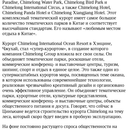
Paradise, Chimelong Water Park, Chimelong Bird Park и
Chimelong International Circus, а также Chimelong Hotel,
Chimelong Panda Hotel и Chimelong Xiangjiang Hotel. Этот
комплексный тематический курорт имеет самое большое
количество тематических парков в Китае и соответствует
высочайшим стандартам. Его называют «любимым местом
отдыха в Китае».
Курорт Chimelong International Ocean Resort в Хэнцине,
Чжухай, стал «супер-курортом», в создание которого
компания Chimelong Group вложила все свои силы. Он
объединяет тематические парки, роскошные отели,
коммерческие конференц- и выставочные центры, туризм,
шопинг, спорт и отдых в единое целое. Это также один из
супермасштабных курортов мира, посвященных теме океана,
в котором использованы современнейшие технологии,
реализован чрезвычайно креативный дизайн и организовано
очень эффективное управление. Он объединяет тематические
парки, курортные отели, культурные представления,
коммерческие конференц- и выставочные центры, объекты
общественного питания и досуга. Говорят, что сейчас в
Цинъюане ведется строительство курорта Chimelong на тему
леса, который скоро будет введен в пробную эксплуатацию.
На фоне постоянно растущего спроса общественности на