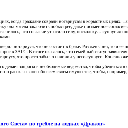
иях, когда граждане соврали нотариусам в корыстных целях. Та
у она хотела заключить побыстрее, даже письменное согласие с
яснилось, что согласие утратило силу, поскольку… супруг женщ
иками.
ерил нотариуса, что не состоит в браке. Раз жены нет, то и ее
апрос в ЗАГС. В итоге оказалось, что семейный статус заявител
ариусу, что просто забыл о наличии у него супруги. Конечно же,
о делает запросы в необходимые ведомства, чтобы убедиться в с
естно рассказывают обо всем своем имуществе, чтобы, например,
го Света» по гребле на лодках «Дракон»