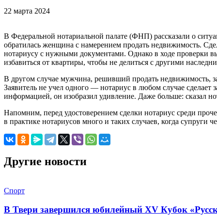
22 марта 2024
В Федеральной нотариальной палате (ФНП) рассказали о ситуац
обратилась женщина с намерением продать недвижимость. Сделк
нотариусу с нужными документами. Однако в ходе проверки вы
избавиться от квартиры, чтобы не делиться с другими наследн
В другом случае мужчина, решивший продать недвижимость, зав
Заявитель не учел одного — нотариус в любом случае сделает з
информацией, он изобразил удивление. Даже больше: сказал нот
Напомним, перед удостоверением сделки нотариус среди прочег
в практике нотариусов много и таких случаев, когда супруги ч
Другие новости
Спорт
В Твери завершился юбилейный XV Кубок «Русско