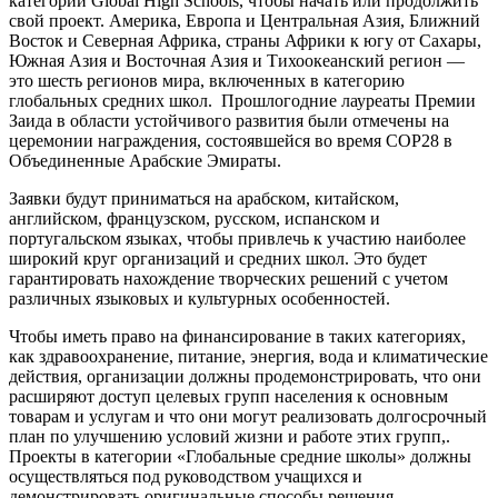
категории Global High Schools, чтобы начать или продолжить
свой проект. Америка, Европа и Центральная Азия, Ближний
Восток и Северная Африка, страны Африки к югу от Сахары,
Южная Азия и Восточная Азия и Тихоокеанский регион —
это шесть регионов мира, включенных в категорию
глобальных средних школ. Прошлогодние лауреаты Премии
Заида в области устойчивого развития были отмечены на
церемонии награждения, состоявшейся во время COP28 в
Объединенные Арабские Эмираты.
Заявки будут приниматься на арабском, китайском,
английском, французском, русском, испанском и
португальском языках, чтобы привлечь к участию наиболее
широкий круг организаций и средних школ. Это будет
гарантировать нахождение творческих решений с учетом
различных языковых и культурных особенностей.
Чтобы иметь право на финансирование в таких категориях,
как здравоохранение, питание, энергия, вода и климатические
действия, организации должны продемонстрировать, что они
расширяют доступ целевых групп населения к основным
товарам и услугам и что они могут реализовать долгосрочный
план по улучшению условий жизни и работе этих групп,.
Проекты в категории «Глобальные средние школы» должны
осуществляться под руководством учащихся и
демонстрировать оригинальные способы решения