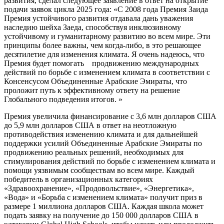
развития, сделал следующее заявление в ответ на открытие
подачи заявок цикла 2025 года: «С 2008 года Премия Заида
Премия устойчивого развития отдавала дань уважения
наследию шейха Заеда, способствуя инклюзивному
устойчивому и гуманитарному развитию во всем мире. Эти
принципы более важны, чем когда-либо, в это решающее
десятилетие для изменения климата. Я очень надеюсь, что
Премия будет помогать продвижению международных
действий по борьбе с изменением климата в соответствии с
Консенсусом Объединенные Арабские Эмираты, что
проложит путь к эффективному ответу на решение
Глобального подведения итогов. »
Премия увеличила финансирование с 3,6 млн долларов США
до 5,9 млн долларов США в ответ на неотложную
противодействия изменению климата и для дальнейшей
поддержки усилий Объединенные Арабские Эмираты по
продвижению реальных решений, необходимых для
стимулирования действий по борьбе с изменением климата и
помощи уязвимым сообществам во всем мире. Каждый
победитель в организационных категориях
«Здравоохранение», «Продовольствие», «Энергетика»,
«Вода» и «Борьба с изменением климата» получит приз в
размере 1 миллиона долларов США. Каждая школа может
подать заявку на получение до 150 000 долларов США в