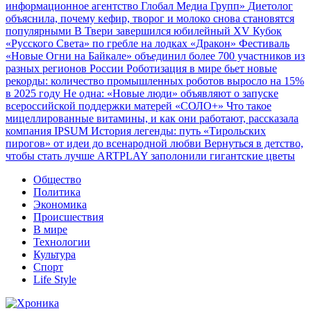
информационное агентство Глобал Медиа Групп»
Диетолог
объяснила, почему кефир, творог и молоко снова становятся
популярными
В Твери завершился юбилейный XV Кубок
«Русского Света» по гребле на лодках «Дракон»
Фестиваль
«Новые Огни на Байкале» объединил более 700 участников из
разных регионов России
Роботизация в мире бьет новые
рекорды: количество промышленных роботов выросло на 15%
в 2025 году
Не одна: «Новые люди» объявляют о запуске
всероссийской поддержки матерей «СОЛО+»
Что такое
мицеллированные витамины, и как они работают, рассказала
компания IPSUM
История легенды: путь «Тирольских
пирогов» от идеи до всенародной любви
Вернуться в детство,
чтобы стать лучше
ARTPLAY заполонили гигантские цветы
Общество
Политика
Экономика
Происшествия
В мире
Технологии
Культура
Спорт
Life Style