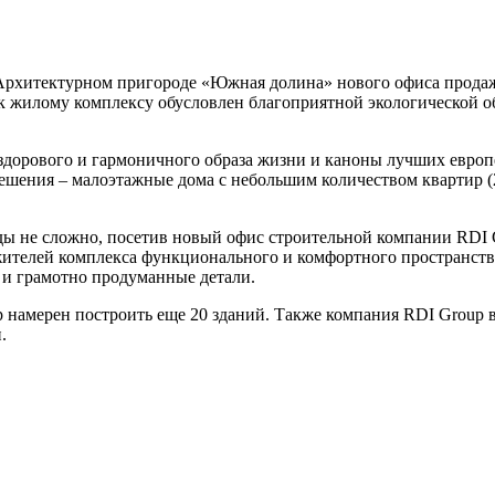
Архитектурном пригороде «Южная долина» нового офиса продаж
к жилому комплексу обусловлен благоприятной экологической о
здорового и гармоничного образа жизни и каноны лучших евро
шения – малоэтажные дома с небольшим количеством квартир (
ы не сложно, посетив новый офис строительной компании RDI G
жителей комплекса функционального и комфортного пространств
 и грамотно продуманные детали.
р намерен построить еще 20 зданий. Также компания RDI Group 
.