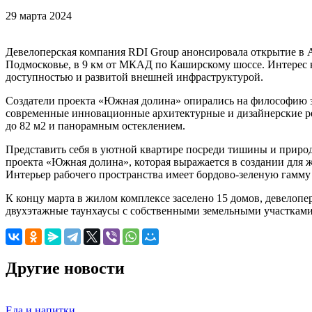
29 марта 2024
Девелоперская компания RDI Group анонсировала открытие в 
Подмосковье, в 9 км от МКАД по Каширскому шоссе. Интерес 
доступностью и развитой внешней инфраструктурой.
Создатели проекта «Южная долина» опирались на философию 
современные инновационные архитектурные и дизайнерские ре
до 82 м2 и панорамным остеклением.
Представить себя в уютной квартире посреди тишины и природ
проекта «Южная долина», которая выражается в создании для 
Интерьер рабочего пространства имеет бордово-зеленую гамму
К концу марта в жилом комплексе заселено 15 домов, девелопе
двухэтажные таунхаусы с собственными земельными участками
Другие новости
Еда и напитки