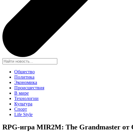
Общество
Политика
Экономика
Происшествия
В мире
Технологии
Культура
Спорт
Life Style
RPG-игра MIR2M: The Grandmaster от 