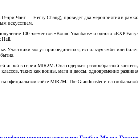
: Генри Чанг — Henry Chang), проведет два мероприятия в рамк
вым искусствам.
получение 100 элементов «Bound Yuanbaos» и одного «EXP Fair
 Hall.
. Участники могут присоединиться, используя ямбы или билеты. 
обытия.
ьей игрой в серии MIR2M. Она содержит разнообразный контент, 
классов, таких как воины, маги и даосы, одновременно развивая
на официальном сайте MIR2M: The Grandmaster и на глобальн
е информационное агентство Глобал Медиа Групп