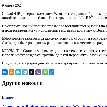
9 марта 2024
ChuanQi IP, дочерняя компания Wemade (генеральный директор
новой основанной на блокчейне игры в жанре Idle RPG по бое
Во-первых, новым пользователям предоставляются купоны на 
и пользователи могут использовать их, введя код в меню Benefit
Мероприятие проводится каждую пятницу, субботу и воскресенье
Cards» для быстрого роста, распределяются в качестве наград с
MIR2M: The Grandmaster, выпущенная в феврале, является трет
Игроки могут создавать группы до пяти персонажей различных 
Подробную информацию об игре и мероприятиях можно найти 
Другие новости
В мире
Александр Рабинович возглавил АО «Евразийско