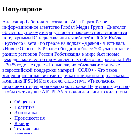
Популярное
Александр Рабинович возглавил АО «Евразийское
информационное агентство Глобал Медиа Групп»
Диетолог
объяснила, почему кефир, творог и молоко снова становятся
популярными
В Твери завершился юбилейный XV Кубок
«Русского Света» по гребле на лодках «Дракон»
Фестиваль
«Новые Огни на Байкале» объединил более 700 участников из
разных регионов России
Роботизация в мире бьет новые
рекорды: количество промышленных роботов выросло на 15%
в 2025 году
Не одна: «Новые люди» объявляют о запуске
всероссийской поддержки матерей «СОЛО+»
Что такое
мицеллированные витамины, и как они работают, рассказала
компания IPSUM
История легенды: путь «Тирольских
пирогов» от идеи до всенародной любви
Вернуться в детство,
чтобы стать лучше
ARTPLAY заполонили гигантские цветы
Общество
Политика
Экономика
Происшествия
В мире
Технологии