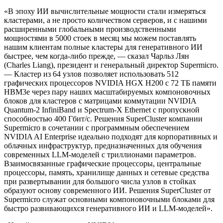
«В эпоху ИИ вычислительные мощности стали измеряться
кластерами, а не просто количеством серверов, и с нашими
расширенными глобальными производственными
мощностями в 5000 стоек в месяц мы можем поставлять
нашим клиентам полные кластеры для генеративного ИИ
быстрее, чем когда-либо прежде, — сказал Чарльз Лян
(Charles Liang), президент и генеральный директор Supermicro.
— Кластер из 64 узлов позволяет использовать 512
графических процессоров NVIDIA HGX H200 с 72 ТБ памяти
HBM3e через пару наших масштабируемых компоновочных
блоков для кластеров с матрицами коммутации NVIDIA
Quantum-2 InfiniBand и Spectrum-X Ethernet с пропускной
способностью 400 Гбит/с. Решения SuperCluster компании
Supermicro в сочетании с программным обеспечением
NVIDIA AI Enterprise идеально подходят для корпоративных и
облачных инфраструктур, предназначенных для обучения
современных LLM-моделей с триллионами параметров.
Взаимосвязанные графические процессоры, центральные
процессоры, память, хранилище данных и сетевые средства
при развертывании для большого числа узлов в стойках
образуют основу современного ИИ. Решения SuperCluster от
Supermicro служат основными компоновочными блоками для
быстро развивающихся генеративного ИИ и LLM-моделей».