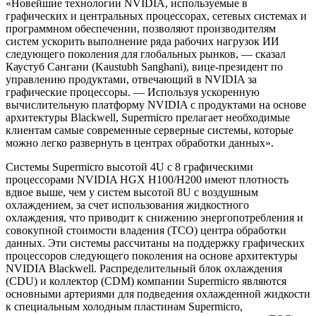
«Новейшие технологии NVIDIA, используемые в
графических и центральных процессорах, сетевых системах и
программном обеспечении, позволяют производителям
систем ускорить выполнение ряда рабочих нагрузок ИИ
следующего поколения для глобальных рынков, — сказал
Каустуб Сангани (Kaustubh Sanghani), вице-президент по
управлению продуктами, отвечающий в NVIDIA за
графические процессоры. — Используя ускоренную
вычислительную платформу NVIDIA с продуктами на основе
архитектуры Blackwell, Supermicro прелагает необходимые
клиентам самые современные серверные системы, которые
можно легко развернуть в центрах обработки данных».
Системы Supermicro высотой 4U с 8 графическими
процессорами NVIDIA HGX H100/H200 имеют плотность
вдвое выше, чем у систем высотой 8U с воздушным
охлаждением, за счет использования жидкостного
охлаждения, что приводит к снижению энергопотребления и
совокупной стоимости владения (TCO) центра обработки
данных. Эти системы рассчитаны на поддержку графических
процессоров следующего поколения на основе архитектуры
NVIDIA Blackwell. Распределительный блок охлаждения
(CDU) и коллектор (CDM) компании Supermicro являются
основными артериями для подведения охлажденной жидкости
к специальным холодным пластинам Supermicro,