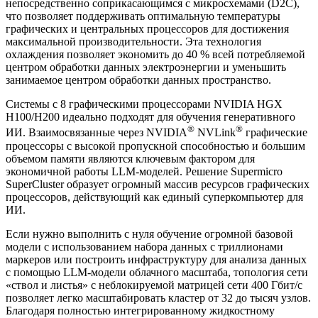
непосредственно соприкасающимся с микросхемами (D2C),
что позволяет поддерживать оптимальную температуры
графических и центральных процессоров для достижения
максимальной производительности. Эта технология
охлаждения позволяет экономить до 40 % всей потребляемой
центром обработки данных электроэнергии и уменьшить
занимаемое центром обработки данных пространство.
Системы с 8 графическими процессорами NVIDIA HGX
H100/H200 идеально подходят для обучения генеративного
®
®
ИИ. Взаимосвязанные через NVIDIA
NVLink
графические
процессоры с высокой пропускной способностью и большим
объемом памяти являются ключевым фактором для
экономичной работы LLM-моделей. Решение Supermicro
SuperCluster образует огромный массив ресурсов графических
процессоров, действующий как единый суперкомпьютер для
ИИ.
Если нужно выполнить с нуля обучение огромной базовой
модели с использованием набора данных с триллионами
маркеров или построить инфраструктуру для анализа данных
с помощью LLM-модели облачного масштаба, топология сети
«ствол и листья» с неблокируемой матрицей сети 400 Гбит/с
позволяет легко масштабировать кластер от 32 до тысяч узлов.
Благодаря полностью интегрированному жидкостному