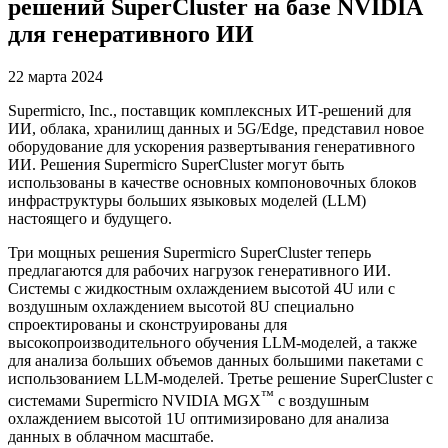
решений SuperCluster на базе NVIDIA
для генеративного ИИ
22 марта 2024
Supermicro, Inc., поставщик комплексных ИТ-решений для
ИИ, облака, хранилищ данных и 5G/Edge, представил новое
оборудование для ускорения развертывания генеративного
ИИ. Решения Supermicro SuperCluster могут быть
использованы в качестве основных компоновочных блоков
инфраструктуры больших языковых моделей (LLM)
настоящего и будущего.
Три мощных решения Supermicro SuperCluster теперь
предлагаются для рабочих нагрузок генеративного ИИ.
Системы с жидкостным охлаждением высотой 4U или с
воздушным охлаждением высотой 8U специально
спроектированы и сконструированы для
высокопроизводительного обучения LLM-моделей, а также
для анализа больших объемов данных большими пакетами с
использованием LLM-моделей. Третье решение SuperCluster с
™
системами Supermicro NVIDIA MGX
с воздушным
охлаждением высотой 1U оптимизировано для анализа
данных в облачном масштабе.