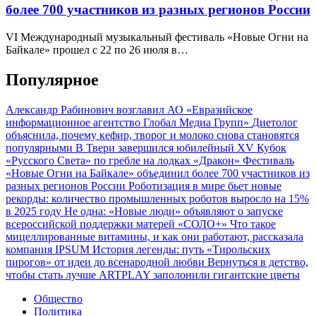
более 700 участников из разных регионов России
VI Международный музыкальный фестиваль «Новые Огни на
Байкале» прошел с 22 по 26 июля в…
Популярное
Александр Рабинович возглавил АО «Евразийское
информационное агентство Глобал Медиа Групп»
Диетолог
объяснила, почему кефир, творог и молоко снова становятся
популярными
В Твери завершился юбилейный XV Кубок
«Русского Света» по гребле на лодках «Дракон»
Фестиваль
«Новые Огни на Байкале» объединил более 700 участников из
разных регионов России
Роботизация в мире бьет новые
рекорды: количество промышленных роботов выросло на 15%
в 2025 году
Не одна: «Новые люди» объявляют о запуске
всероссийской поддержки матерей «СОЛО+»
Что такое
мицеллированные витамины, и как они работают, рассказала
компания IPSUM
История легенды: путь «Тирольских
пирогов» от идеи до всенародной любви
Вернуться в детство,
чтобы стать лучше
ARTPLAY заполонили гигантские цветы
Общество
Политика