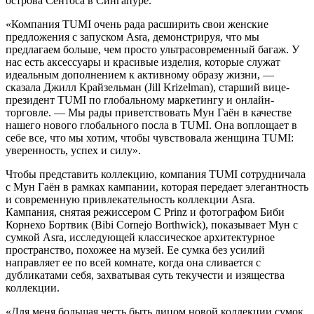
острова Сентоса в Сингапуре.
«Компания TUMI очень рада расширить свои женские
предложения с запуском Asra, демонстрируя, что мы
предлагаем больше, чем просто ультрасовременный багаж. У
нас есть аксессуары и красивые изделия, которые служат
идеальным дополнением к активному образу жизни, —
сказала Джилл Крайзельман (Jill Krizelman), старший вице-
президент TUMI по глобальному маркетингу и онлайн-
торговле. — Мы рады приветствовать Мун Гаён в качестве
нашего нового глобального посла в TUMI. Она воплощает в
себе все, что мы хотим, чтобы чувствовала женщина TUMI:
уверенность, успех и силу».
Чтобы представить коллекцию, компания TUMI сотрудничала
с Мун Гаён в рамках кампании, которая передает элегантность
и современную привлекательность коллекции Asra.
Кампания, снятая режиссером C Prinz и фотографом Биби
Корнехо Бортвик (Bibi Cornejo Borthwick), показывает Мун с
сумкой Asra, исследующей классическое архитектурное
пространство, похожее на музей. Ее сумка без усилий
направляет ее по всей комнате, когда она сливается с
дубликатами себя, захватывая суть текучести и изящества
коллекции.
«Для меня большая честь быть лицом новой коллекции сумок