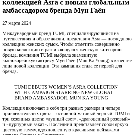
коллекцией Asra с новым глобальным
амбассадором бренда Мун Гаён
27 марта 2024
Международный бренд TUMI, специализирующийся на
путешествиях и образе жизни, представил Asra — последнюю
коллекцию женских сумок. Чтобы отметить совершенно
новую коллекцию и развивающуюся женскую категорию
бренда, компания TUMI выбрала знаменитую
южнокорейскую актрису Мун Гаён (Mun Ka Young) в качестве
лица новой коллекции. Эта кампания стала ее первой для
бренда.
TUMI DEBUTS WOMEN’S ASRA COLLECTION
WITH CAMPAIGN STARRING NEW GLOBAL
BRAND AMBASSADOR, MUN KA YOUNG
Коллекция включает в себя три разных размера и четыре
привлекательных цвета – основной матовый черный TUMI и
три сезонных цвета: «лунный свет», «драгоценный розовый»
и «пурпурный закат». Последний представляет собой яркую
цветовую гамму, вдохновленную красивыми пейзажами