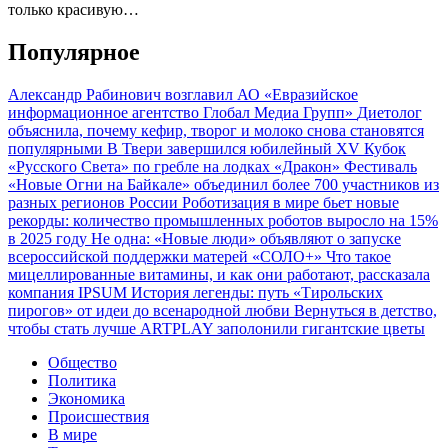
только красивую…
Популярное
Александр Рабинович возглавил АО «Евразийское
информационное агентство Глобал Медиа Групп»
Диетолог
объяснила, почему кефир, творог и молоко снова становятся
популярными
В Твери завершился юбилейный XV Кубок
«Русского Света» по гребле на лодках «Дракон»
Фестиваль
«Новые Огни на Байкале» объединил более 700 участников из
разных регионов России
Роботизация в мире бьет новые
рекорды: количество промышленных роботов выросло на 15%
в 2025 году
Не одна: «Новые люди» объявляют о запуске
всероссийской поддержки матерей «СОЛО+»
Что такое
мицеллированные витамины, и как они работают, рассказала
компания IPSUM
История легенды: путь «Тирольских
пирогов» от идеи до всенародной любви
Вернуться в детство,
чтобы стать лучше
ARTPLAY заполонили гигантские цветы
Общество
Политика
Экономика
Происшествия
В мире