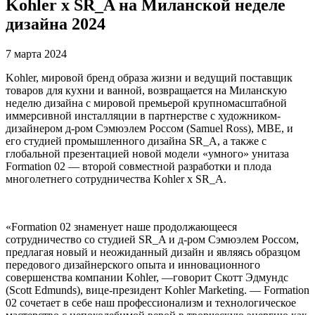
Kohler x SR_A на Миланской неделе
дизайна 2024
7 марта 2024
Kohler, мировой бренд образа жизни и ведущий поставщик
товаров для кухни и ванной, возвращается на Миланскую
неделю дизайна с мировой премьерой крупномасштабной
иммерсивной инсталляции в партнерстве с художником-
дизайнером д-ром Сэмюэлем Россом (Samuel Ross), MBE, и
его студией промышленного дизайна SR_A, а также с
глобальной презентацией новой модели «умного» унитаза
Formation 02 — второй совместной разработки и плода
многолетнего сотрудничества Kohler x SR_A.
«Formation 02 знаменует наше продолжающееся
сотрудничество со студией SR_A и д-ром Сэмюэлем Россом,
предлагая новый и неожиданный дизайн и являясь образцом
передового дизайнерского опыта и инновационного
совершенства компании Kohler, —говорит Скотт Эдмундс
(Scott Edmunds), вице-президент Kohler Marketing. — Formation
02 сочетает в себе наш профессионализм и технологическое