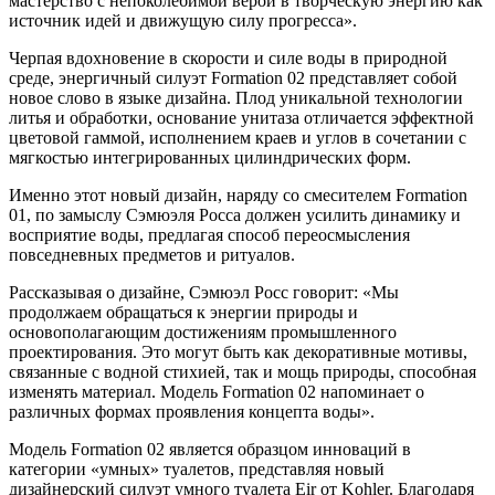
мастерство с непоколебимой верой в творческую энергию как
источник идей и движущую силу прогресса».
Черпая вдохновение в скорости и силе воды в природной
среде, энергичный силуэт Formation 02 представляет собой
новое слово в языке дизайна. Плод уникальной технологии
литья и обработки, основание унитаза отличается эффектной
цветовой гаммой, исполнением краев и углов в сочетании с
мягкостью интегрированных цилиндрических форм.
Именно этот новый дизайн, наряду со смесителем Formation
01, по замыслу Сэмюэля Росса должен усилить динамику и
восприятие воды, предлагая способ переосмысления
повседневных предметов и ритуалов.
Рассказывая о дизайне, Сэмюэл Росс говорит: «Мы
продолжаем обращаться к энергии природы и
основополагающим достижениям промышленного
проектирования. Это могут быть как декоративные мотивы,
связанные с водной стихией, так и мощь природы, способная
изменять материал. Модель Formation 02 напоминает о
различных формах проявления концепта воды».
Модель Formation 02 является образцом инноваций в
категории «умных» туалетов, представляя новый
дизайнерский силуэт умного туалета Eir от Kohler. Благодаря