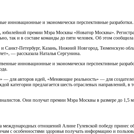
ные инновационные и экономически перспективные разработки.
й, юбилейной премии Мэра Москвы «Новатор Москвы». Регистраци
льно, так и в составе команды до пяти человек. Об этом сообщил
но и Санкт-Петербург, Казань, Нижний Новгород, Тюменскую обл
лет», — рассказала Наталья Сергунина.
венные инновационные и экономически перспективные разработк
ода.
» — для авторов идей, «Меняющие реальность» — для создателей
дой категории предлагается шесть отраслевых направлений, в 
финалистов. Они получат премии Мэра Москвы в размере до 1,5
тута международных отношений Алине Гулевской победу принес
ичам с особенностями здоровья получать информацию и пользов