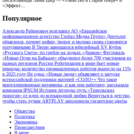
писательницы Ланы Шер — «Убийство в старой опере» и
«Эффект…
Популярное
Александр Рабинович возглавил АО «Евразийское
информационное агентство Глобал Медиа Групп»
Диетолог
объяснила, почему кефир, творог и молоко снова становятся
популярными
В Твери завершился юбилейный XV Кубок
«Русского Света» по гребле на лодках «Дракон»
Фестиваль
«Новые Огни на Байкале» объединил более 700 участников из
разных регионов России
Роботизация в мире бьет новые
рекорды: количество промышленных роботов выросло на 15%
в 2025 году
Не одна: «Новые люди» объявляют о запуске
всероссийской поддержки матерей «СОЛО+»
Что такое
мицеллированные витамины, и как они работают, рассказала
компания IPSUM
История легенды: путь «Тирольских
пирогов» от идеи до всенародной любви
Вернуться в детство,
чтобы стать лучше
ARTPLAY заполонили гигантские цветы
Общество
Политика
Экономика
Происшествия
В мире