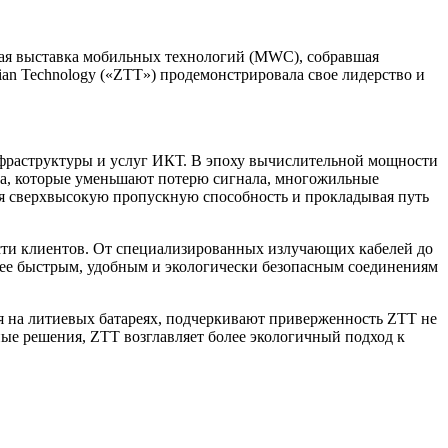
ая выставка мобильных технологий (MWC), собравшая
an Technology («ZTT») продемонстрировала свое лидерство и
нфраструктуры и услуг ИКТ. В эпоху вычислительной мощности
на, которые уменьшают потерю сигнала, многожильные
я сверхвысокую пропускную способность и прокладывая путь
сти клиентов. От специализированных излучающих кабелей до
лее быстрым, удобным и экологически безопасным соединениям
ия на литиевых батареях, подчеркивают приверженность ZTT не
ые решения, ZTT возглавляет более экологичный подход к