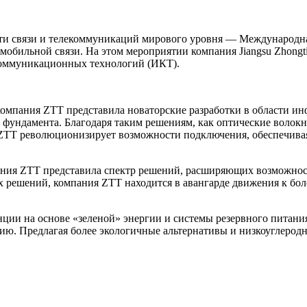
сти связи и телекоммуникаций мирового уровня — Международн
обильной связи. На этом мероприятии компания Jiangsu Zhongti
оммуникационных технологий (ИКТ).
омпания ZTT представила новаторские разработки в области и
о фундамента. Благодаря таким решениям, как оптические волок
 ZTT революционизирует возможности подключения, обеспечива
пания ZTT представила спектр решений, расширяющих возможно
 решений, компания ZTT находится в авангарде движения к бо
нции на основе «зеленой» энергии и системы резервного питан
ию. Предлагая более экологичные альтернативы и низкоуглеродн