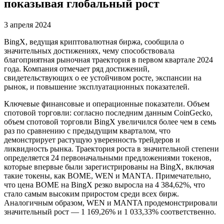
показывая глобальный рост
3 апреля 2024
BingX, ведущая криптовалютная биржа, сообщила о
значительных достижениях, чему способствовала
благоприятная рыночная траектория в первом квартале 2024
года. Компания отмечает ряд достижений,
свидетельствующих о ее устойчивом росте, экспансии на
рынок, и повышение эксплуатационных показателей.
Ключевые финансовые и операционные показатели. Объем
спотовой торговли: согласно последним данным CoinGecko,
объем спотовой торговли BingX увеличился более чем в семь
раз по сравнению с предыдущим кварталом, что
демонстрирует растущую уверенность трейдеров и
ликвидность рынка. Траектория роста в значительной степени
определяется 24 первоначальными предложениями токенов,
которые впервые были зарегистрированы на BingX, включая
такие токены, как BOME, WEN и MANTA. Примечательно,
что цена BOME на BingX резко выросла на 4 384,62%, что
стало самым высоким приростом среди всех бирж.
Аналогичным образом, WEN и MANTA продемонстрировали
значительный рост — 1 169,26% и 1 033,33% соответственно.