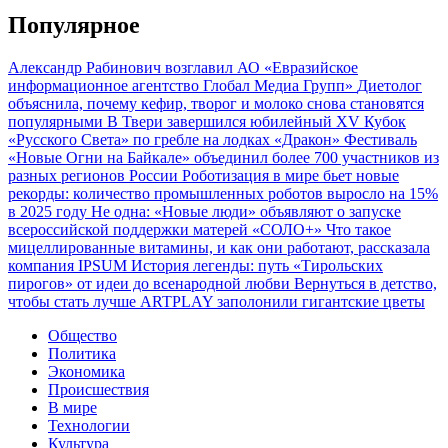
Популярное
Александр Рабинович возглавил АО «Евразийское
информационное агентство Глобал Медиа Групп»
Диетолог
объяснила, почему кефир, творог и молоко снова становятся
популярными
В Твери завершился юбилейный XV Кубок
«Русского Света» по гребле на лодках «Дракон»
Фестиваль
«Новые Огни на Байкале» объединил более 700 участников из
разных регионов России
Роботизация в мире бьет новые
рекорды: количество промышленных роботов выросло на 15%
в 2025 году
Не одна: «Новые люди» объявляют о запуске
всероссийской поддержки матерей «СОЛО+»
Что такое
мицеллированные витамины, и как они работают, рассказала
компания IPSUM
История легенды: путь «Тирольских
пирогов» от идеи до всенародной любви
Вернуться в детство,
чтобы стать лучше
ARTPLAY заполонили гигантские цветы
Общество
Политика
Экономика
Происшествия
В мире
Технологии
Культура