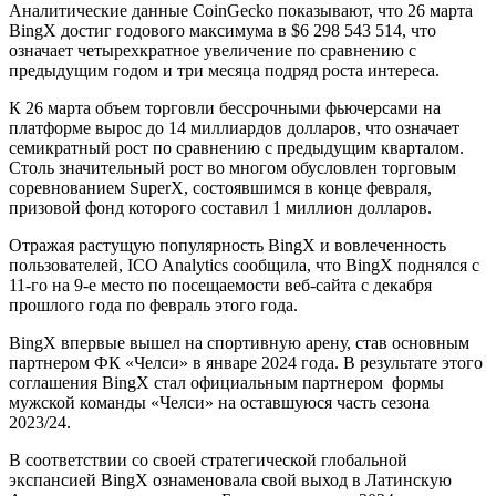
Аналитические данные CoinGecko показывают, что 26 марта
BingX достиг годового максимума в $6 298 543 514, что
означает четырехкратное увеличение по сравнению с
предыдущим годом и три месяца подряд роста интереса.
К 26 марта объем торговли бессрочными фьючерсами на
платформе вырос до 14 миллиардов долларов, что означает
семикратный рост по сравнению с предыдущим кварталом.
Столь значительный рост во многом обусловлен торговым
соревнованием SuperX, состоявшимся в конце февраля,
призовой фонд которого составил 1 миллион долларов.
Отражая растущую популярность BingX и вовлеченность
пользователей, ICO Analytics сообщила, что BingX поднялся с
11-го на 9-е место по посещаемости веб-сайта с декабря
прошлого года по февраль этого года.
BingX впервые вышел на спортивную арену, став основным
партнером ФК «Челси» в январе 2024 года. В результате этого
соглашения BingX стал официальным партнером формы
мужской команды «Челси» на оставшуюся часть сезона
2023/24.
В соответствии со своей стратегической глобальной
экспансией BingX ознаменовала свой выход в Латинскую