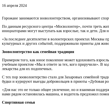
16 апреля 2024
Горожане занимаются зооволонтерством, организовывают спорт
По данным ресурсного центра «Мосволонтер», почти треть жи
инициаторами могут выступать как взрослые, так и дети. Для 
«За последнее десятилетие в волонтерских проектах Москвы п
культурных и других событий, поддерживали приюты для жив
Зооволонтерство как семейная традиция
Примером того, как юное поколение может вдохновить взрослых
учебным проектом «Мы в ответе за тех, кого приручили». В хо
лекарства для их подопечных.
С тех пор зооволонтерство стало для Захаровых семейной тра
будки и курируют выезды добровольцев в приюты «Дубовая рощ
«Для нас это не только общее увлечение, но и взаимная подд
нами рядом остановилась машина, и водитель предложил помощ
Спортивная семья