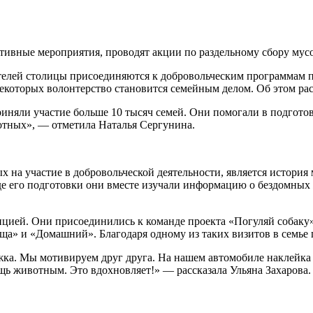
ивные мероприятия, проводят акции по раздельному сбору мусо
телей столицы присоединяются к добровольческим программам 
некоторых волонтерство становится семейным делом. Об этом ра
риняли участие больше 10 тысяч семей. Они помогали в подгото
отных», — отметила Наталья Сергунина.
 на участие в добровольческой деятельности, является история 
де его подготовки они вместе изучали информацию о бездомных 
дицией. Они присоединились к команде проекта «Погуляй собаку
а» и «Домашний». Благодаря одному из таких визитов в семье 
ержка. Мы мотивируем друг друга. На нашем автомобиле наклей
ь животным. Это вдохновляет!» — рассказала Ульяна Захарова.