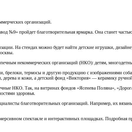
ммерческих организаций.
завод №9» пройдет благотворительная ярмарка. Она станет част
изации. На стендах можно будет найти детские игрушки, дизайн
Москвы.
опечным некоммерческих организаций (НКО): детям, многодетны
и, брелоки, термосы и другую продукцию с изображениями соб
и, дерева и кожи, а детский фонд «Виктория» — керамику ручно
ечные НКО. Так, на витринах фондов «Ясенева Поляна», «Дорог
остями здоровья.
ециалисты благотворительных организаций. Например, их вязан
иммерсивном спектакле и интерактивных площадках. Подробная п