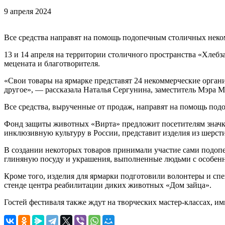
9 апреля 2024
Все средства направят на помощь подопечным столичных неко
13 и 14 апреля на территории столичного пространства «Хлеб
мецената и благотворителя.
«Свои товары на ярмарке представят 24 некоммерческие орган
другое», — рассказала Наталья Сергунина, заместитель Мэра 
Все средства, вырученные от продаж, направят на помощь под
Фонд защиты животных «Вирта» предложит посетителям значк
инклюзивную культуру в России, представит изделия из шерст
В создании некоторых товаров принимали участие сами подоп
глиняную посуду и украшения, выполненные людьми с особенн
Кроме того, изделия для ярмарки подготовили волонтеры и сп
стенде центра реабилитации диких животных «Дом зайца».
Гостей фестиваля также ждут на творческих мастер-классах, 