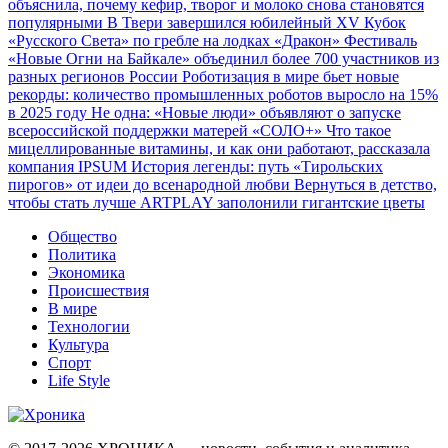
объяснила, почему кефир, творог и молоко снова становятся
популярными
В Твери завершился юбилейный XV Кубок
«Русского Света» по гребле на лодках «Дракон»
Фестиваль
«Новые Огни на Байкале» объединил более 700 участников из
разных регионов России
Роботизация в мире бьет новые
рекорды: количество промышленных роботов выросло на 15%
в 2025 году
Не одна: «Новые люди» объявляют о запуске
всероссийской поддержки матерей «СОЛО+»
Что такое
мицеллированные витамины, и как они работают, рассказала
компания IPSUM
История легенды: путь «Тирольских
пирогов» от идеи до всенародной любви
Вернуться в детство,
чтобы стать лучше
ARTPLAY заполонили гигантские цветы
Общество
Политика
Экономика
Происшествия
В мире
Технологии
Культура
Спорт
Life Style