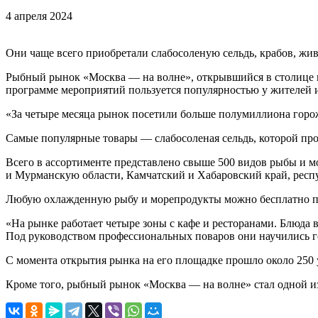
4 апреля 2024
Они чаще всего приобретали слабосоленую сельдь, крабов, живо
Рыбный рынок «Москва — на волне», открывшийся в столице в 
программе мероприятий пользуется популярностью у жителей и
«За четыре месяца рынок посетили больше полумиллиона горож
Самые популярные товары — слабосоленая сельдь, которой прода
Всего в ассортименте представлено свыше 500 видов рыбы и мо
и Мурманскую области, Камчатский и Хабаровский край, рес
Любую охлажденную рыбу и морепродукты можно бесплатно пр
«На рынке работает четыре зоны с кафе и ресторанами. Блюда 
Под руководством профессиональных поваров они научились г
С момента открытия рынка на его площадке прошло около 250 
Кроме того, рыбный рынок «Москва — на волне» стал одной из