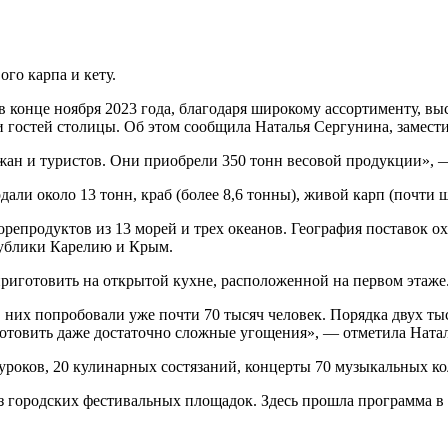
го карпа и кету.
конце ноября 2023 года, благодаря широкому ассортименту, вы
 гостей столицы. Об этом сообщила Наталья Сергунина, замест
ан и туристов. Они приобрели 350 тонн весовой продукции», —
ли около 13 тонн, краб (более 8,6 тонны), живой карп (почти ше
репродуктов из 13 морей и трех океанов. География поставок о
публики Карелию и Крым.
иготовить на открытой кухне, расположенной на первом этаже
в них попробовали уже почти 70 тысяч человек. Порядка двух ты
отовить даже достаточно сложные угощения», — отметила Ната
уроков, 20 кулинарных состязаний, концерты 70 музыкальных к
 городских фестивальных площадок. Здесь прошла программа в 