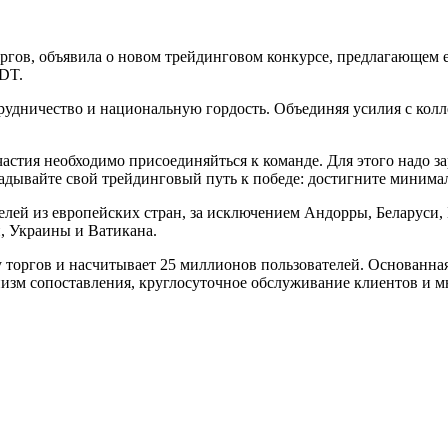
оргов, объявила о новом трейдинговом конкурсе, предлагающем
SDT.
удничество и национальную гордость. Объединяя усилия с колл
участия необходимо присоединяйться к команде. Для этого надо з
кладывайте свой трейдинговый путь к победе: достигните минима
телей из европейских стран, за исключением Андорры, Беларуси
, Украины и Ватикана.
торгов и насчитывает 25 миллионов пользователей. Основанная 
низм сопоставления, круглосуточное обслуживание клиентов и