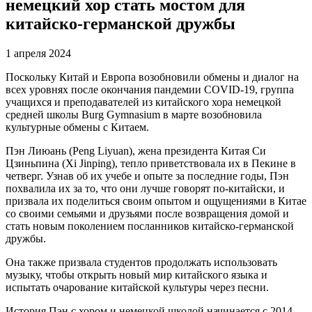
немецкий хор стать мостом для
китайско-германской дружбы
1 апреля 2024
Поскольку Китай и Европа возобновили обмены и диалог на
всех уровнях после окончания пандемии COVID-19, группа
учащихся и преподавателей из китайского хора немецкой
средней школы Burg Gymnasium в марте возобновила
культурные обмены с Китаем.
Пэн Лиюань (Peng Liyuan), жена президента Китая Си
Цзиньпина (Xi Jinping), тепло приветствовала их в Пекине в
четверг. Узнав об их учебе и опыте за последние годы, Пэн
похвалила их за то, что они лучше говорят по-китайски, и
призвала их поделиться своим опытом и ощущениями в Китае
со своими семьями и друзьями после возвращения домой и
стать новым поколением посланников китайско-германской
дружбы.
Она также призвала студентов продолжать использовать
музыку, чтобы открыть новый мир китайского языка и
испытать очарование китайской культуры через песни.
История Пэн с хором и немецкой школой начинается с 2014