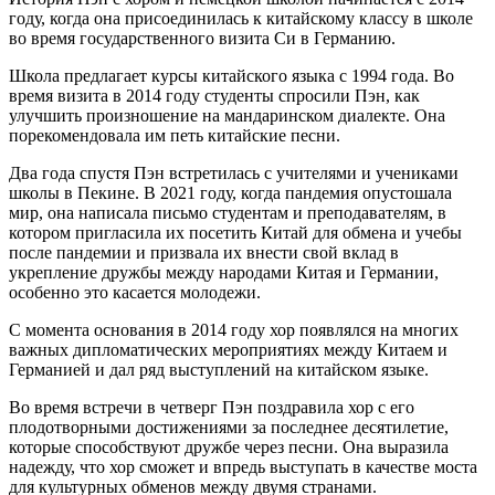
году, когда она присоединилась к китайскому классу в школе
во время государственного визита Си в Германию.
Школа предлагает курсы китайского языка с 1994 года. Во
время визита в 2014 году студенты спросили Пэн, как
улучшить произношение на мандаринском диалекте. Она
порекомендовала им петь китайские песни.
Два года спустя Пэн встретилась с учителями и учениками
школы в Пекине. В 2021 году, когда пандемия опустошала
мир, она написала письмо студентам и преподавателям, в
котором пригласила их посетить Китай для обмена и учебы
после пандемии и призвала их внести свой вклад в
укрепление дружбы между народами Китая и Германии,
особенно это касается молодежи.
С момента основания в 2014 году хор появлялся на многих
важных дипломатических мероприятиях между Китаем и
Германией и дал ряд выступлений на китайском языке.
Во время встречи в четверг Пэн поздравила хор с его
плодотворными достижениями за последнее десятилетие,
которые способствуют дружбе через песни. Она выразила
надежду, что хор сможет и впредь выступать в качестве моста
для культурных обменов между двумя странами.