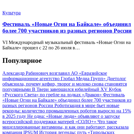
Культура
Фестиваль «Новые Огни на Байкале» объединил
более 700 участников из разных регионов России
VI Международный музыкальный фестиваль «Новые Огни на
Байкале» прошел с 22 по 26 июля в…
Популярное
Александр Рабинович возглавил АО «Евразийское
информационное агентство Глобал Медиа Групп»
Диетолог
объяснила, почему кефир, творог и молоко снова становятся
популярными
В Твери завершился юбилейный XV Кубок
«Русского Света» по гребле на лодках «Дракон»
Фестиваль
«Новые Огни на Байкале» объединил более 700 участников из
разных регионов России
Роботизация в мире бьет новые
рекорды: количество промышленных роботов выросло на 15%
в 2025 году
Не одна: «Новые люди» объявляют о запуске
всероссийской поддержки матерей «СОЛО+»
Что такое
мицеллированные витамины, и как они работают, рассказала
компания IPSUM
История легенды: путь «Тирольских