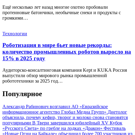
Ещё несколько лет назад многие охотно пробовали
протеиновые батончики, необычные снеки и продукты с
громкими…
Технологии
Роботизация в мире бьет новые рекорды:
количество промышленных роботов выросло на
15% в 2025 году
Аудиторско-консалтинговая компания Kept и KUKA Россия
выпустили обзор мирового рынка промышленной
робототехники за 2025 год…
Популярное
Александр Рабинович возглавил АО «Евразийское
информационное агентство Глобал Медиа Групп»
Диетолог
объяснила, почему кефир, творог и молоко снова становятся
популярными
В Твери завершился юбилейный XV Кубок
«Русского Света» по гребле на лодках «Дракон»
Фестиваль
«Новые Огни на Байкале» объединил более 700 участников из