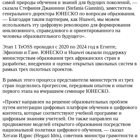
самой природы обучения и знаний для будущих поколений, —
сказала Стефания Джаннини (Stefania Giannini), заместитель
генерального директора ЮНЕСКО по вопросам образования.
— Благодаря таким партнерам, как Huawei, мы можем
использовать эту цифровую революцию для формирования
инклюзивного, справедливого и ориентированного на
человека образовательного будущего».
Этап 1 TeOSS проходил с 2020 по 2024 год в Египте,
Эфиопии и Гане. ЮНЕСКО и Huawei оказали поддержку
министерствам образования трех африканских стран в
разработке, внедрении и оценке открытых школьных систем в
рамках трех пилотных проектов.
В рамках этого процесса представители министерств из трех
стран поделились прогрессом, передовым опытом и опытом
первого этапа на вчерашнем семинаре ЮНЕСКО.
«Проект направлен на решение образовательных проблем
путем интеграции цифровых платформ обучения и цифрового
контента, которые соответствуют учебной программе и
цифровым знаниям учителей. Он также направлен на
продвижение моделей открытого образования посредством
национальной политики цифрового обучения, — сказал
Хегази Идрис (Hegazi Idris), советник министра грамотности и