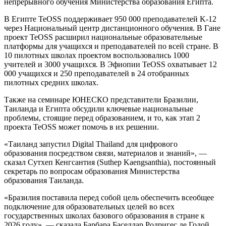
непрерывного обучения Министерства образования Египта.
В Египте TeOSS поддерживает 950 000 преподавателей K-12
через Национальный центр дистанционного обучения. В Гане
проект TeOSS расширил национальные образовательные
платформы для учащихся и преподавателей по всей стране. В
10 пилотных школах проектом воспользовались 1000
учителей и 3000 учащихся. В Эфиопии TeOSS охватывает 12
000 учащихся и 250 преподавателей в 24 отобранных
пилотных средних школах.
Также на семинаре ЮНЕСКО представители Бразилии,
Таиланда и Египта обсудили ключевые национальные
проблемы, стоящие перед образованием, и то, как этап 2
проекта TeOSS может помочь в их решении.
«Таиланд запустил Digital Thailand для цифрового
образования посредством связи, материалов и знаний», —
сказал Сутхеп Кенгсантия (Suthep Kaengsanthia), постоянный
секретарь по вопросам образования Министерства
образования Таиланда.
«Бразилия поставила перед собой цель обеспечить всеобщее
подключение для образовательных целей во всех
государственных школах базового образования в стране к
2026 году», — сказала Барбара Баселлар Родригес де Годой