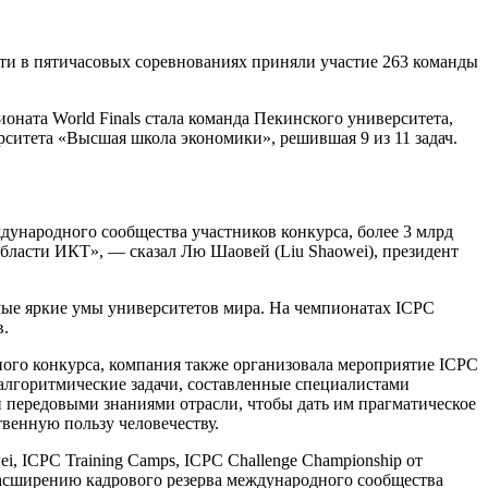
ти в пятичасовых соревнованиях приняли участие 263 команды
оната World Finals стала команда Пекинского университета,
ерситета «Высшая школа экономики», решившая 9 из 11 задач.
ународного сообщества участников конкурса, более 3 млрд
бласти ИКТ», — сказал Лю Шаовей (Liu Shaowei), президент
мые яркие умы университетов мира. На чемпионатах ICPC
в.
ного конкурса, компания также организовала мероприятие ICPC
 алгоритмические задачи, составленные специалистами
 передовыми знаниями отрасли, чтобы дать им прагматическое
венную пользу человечеству.
i, ICPC Training Camps, ICPC Challenge Championship от
асширению кадрового резерва международного сообщества