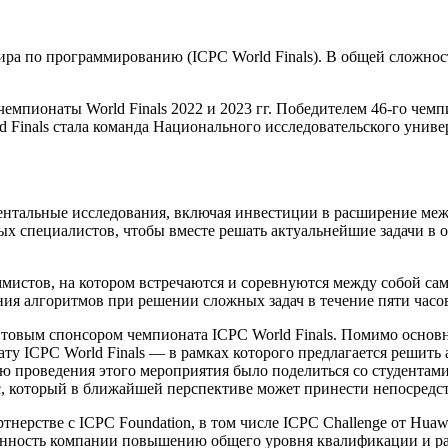
ра по программированию (ICPC World Finals). В общей сложнос
мпионаты World Finals 2022 и 2023 гг. Победителем 46-го чемпи
ld Finals стала команда Национального исследовательского унив
нтальные исследования, включая инвестиции в расширение межд
 специалистов, чтобы вместе решать актуальнейшие задачи в о
мистов, на котором встречаются и соревнуются между собой са
ния алгоритмов при решении сложных задач в течение пяти часо
нтовым спонсором чемпионата ICPC World Finals. Помимо основ
ту ICPC World Finals — в рамках которого предлагается решить
 проведения этого мероприятия было поделиться со студентами
с, который в ближайшей перспективе может принести непосредст
ерстве с ICPC Foundation, в том числе ICPC Challenge от Huawe
женность компании повышению общего уровня квалификации и р