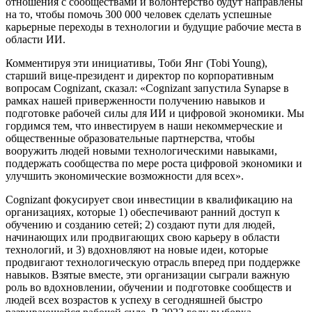
отношения с сообществами и волонтерство будут направлены
на то, чтобы помочь 300 000 человек сделать успешные
карьерные переходы в технологии и будущие рабочие места в
области ИИ.
Комментируя эти инициативы, Тоби Янг (Tobi Young),
старший вице-президент и директор по корпоративным
вопросам Cognizant, сказал: «Cognizant запустила Synapse в
рамках нашей приверженности получению навыков и
подготовке рабочей силы для ИИ и цифровой экономики. Мы
гордимся тем, что инвестируем в наши некоммерческие и
общественные образовательные партнерства, чтобы
вооружить людей новыми технологическими навыками,
поддержать сообщества по мере роста цифровой экономики и
улучшить экономические возможности для всех».
Cognizant фокусирует свои инвестиции в квалификацию на
организациях, которые 1) обеспечивают ранний доступ к
обучению и созданию сетей; 2) создают пути для людей,
начинающих или продвигающих свою карьеру в области
технологий, и 3) вдохновляют на новые идеи, которые
продвигают технологическую отрасль вперед при поддержке
навыков. Взятые вместе, эти организации сыграли важную
роль во вдохновлении, обучении и подготовке сообществ и
людей всех возрастов к успеху в сегодняшней быстро