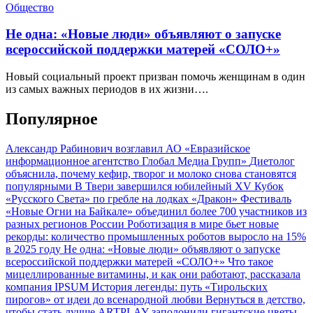
Общество
Не одна: «Новые люди» объявляют о запуске
всероссийской поддержки матерей «СОЛО+»
Новый социальный проект призван помочь женщинам в один
из самых важных периодов в их жизни….
Популярное
Александр Рабинович возглавил АО «Евразийское
информационное агентство Глобал Медиа Групп»
Диетолог
объяснила, почему кефир, творог и молоко снова становятся
популярными
В Твери завершился юбилейный XV Кубок
«Русского Света» по гребле на лодках «Дракон»
Фестиваль
«Новые Огни на Байкале» объединил более 700 участников из
разных регионов России
Роботизация в мире бьет новые
рекорды: количество промышленных роботов выросло на 15%
в 2025 году
Не одна: «Новые люди» объявляют о запуске
всероссийской поддержки матерей «СОЛО+»
Что такое
мицеллированные витамины, и как они работают, рассказала
компания IPSUM
История легенды: путь «Тирольских
пирогов» от идеи до всенародной любви
Вернуться в детство,
чтобы стать лучше
ARTPLAY заполонили гигантские цветы