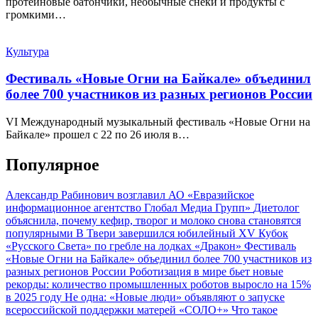
протеиновые батончики, необычные снеки и продукты с
громкими…
Культура
Фестиваль «Новые Огни на Байкале» объединил
более 700 участников из разных регионов России
VI Международный музыкальный фестиваль «Новые Огни на
Байкале» прошел с 22 по 26 июля в…
Популярное
Александр Рабинович возглавил АО «Евразийское
информационное агентство Глобал Медиа Групп»
Диетолог
объяснила, почему кефир, творог и молоко снова становятся
популярными
В Твери завершился юбилейный XV Кубок
«Русского Света» по гребле на лодках «Дракон»
Фестиваль
«Новые Огни на Байкале» объединил более 700 участников из
разных регионов России
Роботизация в мире бьет новые
рекорды: количество промышленных роботов выросло на 15%
в 2025 году
Не одна: «Новые люди» объявляют о запуске
всероссийской поддержки матерей «СОЛО+»
Что такое