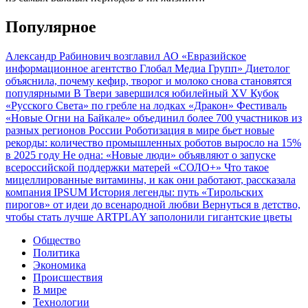
Популярное
Александр Рабинович возглавил АО «Евразийское
информационное агентство Глобал Медиа Групп»
Диетолог
объяснила, почему кефир, творог и молоко снова становятся
популярными
В Твери завершился юбилейный XV Кубок
«Русского Света» по гребле на лодках «Дракон»
Фестиваль
«Новые Огни на Байкале» объединил более 700 участников из
разных регионов России
Роботизация в мире бьет новые
рекорды: количество промышленных роботов выросло на 15%
в 2025 году
Не одна: «Новые люди» объявляют о запуске
всероссийской поддержки матерей «СОЛО+»
Что такое
мицеллированные витамины, и как они работают, рассказала
компания IPSUM
История легенды: путь «Тирольских
пирогов» от идеи до всенародной любви
Вернуться в детство,
чтобы стать лучше
ARTPLAY заполонили гигантские цветы
Общество
Политика
Экономика
Происшествия
В мире
Технологии