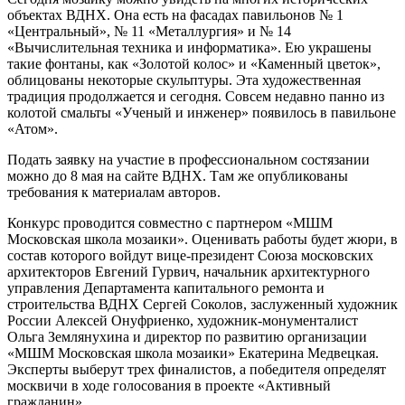
объектах ВДНХ. Она есть на фасадах павильонов № 1
«Центральный», № 11 «Металлургия» и № 14
«Вычислительная техника и информатика». Ею украшены
такие фонтаны, как «Золотой колос» и «Каменный цветок»,
облицованы некоторые скульптуры. Эта художественная
традиция продолжается и сегодня. Совсем недавно панно из
колотой смальты «Ученый и инженер» появилось в павильоне
«Атом».
Подать заявку на участие в профессиональном состязании
можно до 8 мая на сайте ВДНХ. Там же опубликованы
требования к материалам авторов.
Конкурс проводится совместно с партнером «МШМ
Московская школа мозаики». Оценивать работы будет жюри, в
состав которого войдут вице-президент Союза московских
архитекторов Евгений Гурвич, начальник архитектурного
управления Департамента капитального ремонта и
строительства ВДНХ Сергей Соколов, заслуженный художник
России Алексей Онуфриенко, художник-монументалист
Ольга Землянухина и директор по развитию организации
«МШМ Московская школа мозаики» Екатерина Медвецкая.
Эксперты выберут трех финалистов, а победителя определят
москвичи в ходе голосования в проекте «Активный
гражданин».