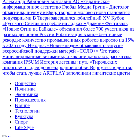
Александр Рабинович возглавил АО «Евразийское
информационное агентство Глобал Медиа Групп»
Диетолог
объяснила, почему кефир, творог и молоко снова становятся
популярными
В Твери завершился юбилейный XV Кубок
«Русского Света» по гребле на лодках «Дракон»
Фестиваль
«Новые Огни на Байкале» объединил более 700 участников из
разных регионов России
Роботизация в мире бьет новые
рекорды: количество промышленных роботов выросло на 15%
в 2025 году
Не одна: «Новые люди» объявляют о запуске
всероссийской поддержки матерей «СОЛО+»
Что такое
мицеллированные витамины, и как они работают, рассказала
компания IPSUM
История легенды: путь «Тирольских
пирогов» от идеи до всенародной любви
Вернуться в детство,
чтобы стать лучше
ARTPLAY заполонили гигантские цветы
Общество
Политика
Экономика
Происшествия
В мире
Технологии
Культура
Спорт
Life Style