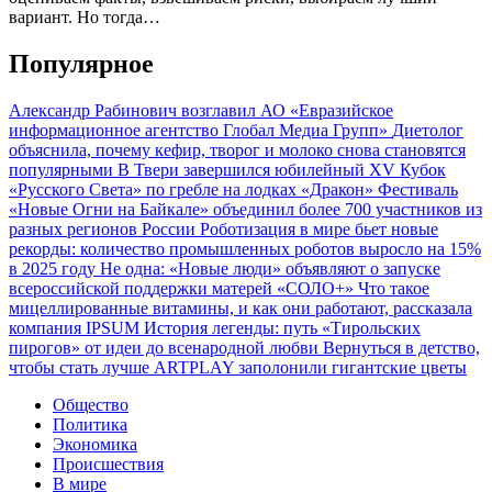
вариант. Но тогда…
Популярное
Александр Рабинович возглавил АО «Евразийское
информационное агентство Глобал Медиа Групп»
Диетолог
объяснила, почему кефир, творог и молоко снова становятся
популярными
В Твери завершился юбилейный XV Кубок
«Русского Света» по гребле на лодках «Дракон»
Фестиваль
«Новые Огни на Байкале» объединил более 700 участников из
разных регионов России
Роботизация в мире бьет новые
рекорды: количество промышленных роботов выросло на 15%
в 2025 году
Не одна: «Новые люди» объявляют о запуске
всероссийской поддержки матерей «СОЛО+»
Что такое
мицеллированные витамины, и как они работают, рассказала
компания IPSUM
История легенды: путь «Тирольских
пирогов» от идеи до всенародной любви
Вернуться в детство,
чтобы стать лучше
ARTPLAY заполонили гигантские цветы
Общество
Политика
Экономика
Происшествия
В мире