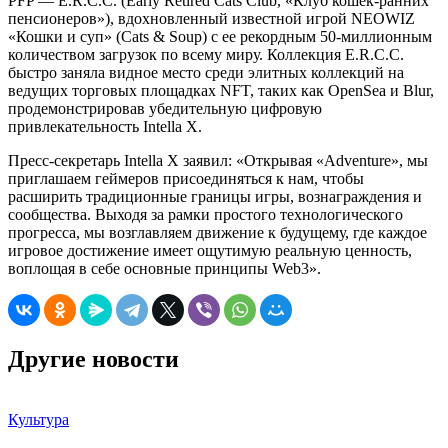
PFP — E.R.C.C. (Early Retired Cats Club, «Клуб кошек-ранних
пенсионеров»), вдохновленный известной игрой NEOWIZ
«Кошки и суп» (Cats & Soup) с ее рекордным 50-миллионным
количеством загрузок по всему миру. Коллекция E.R.C.C.
быстро заняла видное место среди элитных коллекций на
ведущих торговых площадках NFT, таких как OpenSea и Blur,
продемонстрировав убедительную цифровую
привлекательность Intella X.
Пресс-секретарь Intella X заявил: «Открывая «Adventure», мы
приглашаем геймеров присоединяться к нам, чтобы
расширить традиционные границы игры, вознаграждения и
сообщества. Выходя за рамки простого технологического
прогресса, мы возглавляем движение к будущему, где каждое
игровое достижение имеет ощутимую реальную ценность,
воплощая в себе основные принципы Web3».
Другие новости
Культура