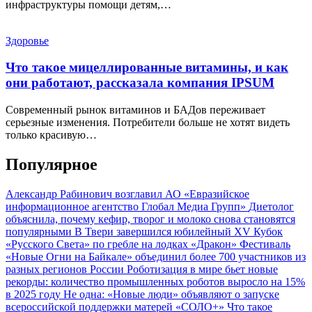
инфраструктуры помощи детям,…
Здоровье
Что такое мицеллированные витамины, и как
они работают, рассказала компания IPSUM
Современный рынок витаминов и БАДов переживает
серьезные изменения. Потребители больше не хотят видеть
только красивую…
Популярное
Александр Рабинович возглавил АО «Евразийское
информационное агентство Глобал Медиа Групп»
Диетолог
объяснила, почему кефир, творог и молоко снова становятся
популярными
В Твери завершился юбилейный XV Кубок
«Русского Света» по гребле на лодках «Дракон»
Фестиваль
«Новые Огни на Байкале» объединил более 700 участников из
разных регионов России
Роботизация в мире бьет новые
рекорды: количество промышленных роботов выросло на 15%
в 2025 году
Не одна: «Новые люди» объявляют о запуске
всероссийской поддержки матерей «СОЛО+»
Что такое