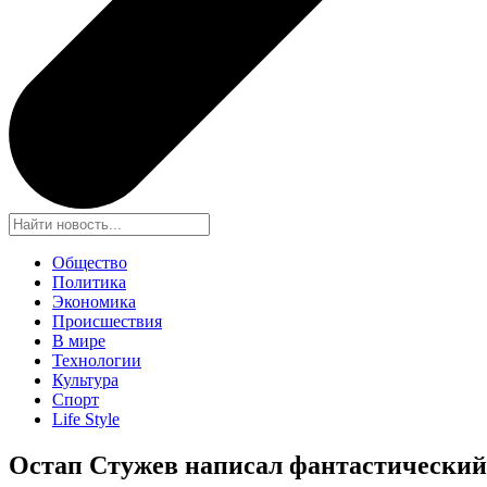
Общество
Политика
Экономика
Происшествия
В мире
Технологии
Культура
Спорт
Life Style
Остап Стужев написал фантастический