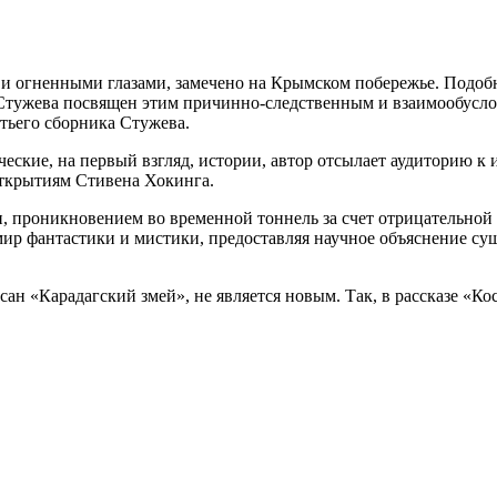
 и огненными глазами, замечено на Крымском побережье. Подоб
 Стужева посвящен этим причинно-следственным и взаимообусло
етьего сборника Стужева.
ские, на первый взгляд, истории, автор отсылает аудиторию к
открытиям Стивена Хокинга.
 проникновением во временной тоннель за счет отрицательной 
мир фантастики и мистики, предоставляя научное объяснение с
сан «Карадагский змей», не является новым. Так, в рассказе «К