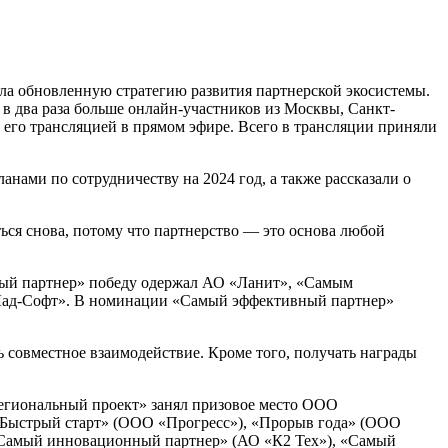
ила обновленную стратегию развития партнерской экосистемы.
 в два раза больше онлайн-участников из Москвы, Санкт-
а его трансляцией в прямом эфире. Всего в трансляции приняли
ами по сотрудничеству на 2024 год, а также рассказали о
ься снова, потому что партнерство — это основа любой
вный партнер» победу одержал АО «Ланит», «Самым
Лад-Софт». В номинации «Самый эффективный партнер»
 совместное взаимодействие. Кроме того, получать награды
егиональный проект» занял призовое место ООО
ыстрый старт» (ООО «Прогресс»), «Прорыв года» (ООО
«Самый инновационный партнер» (АО «К2 Тех»), «Самый