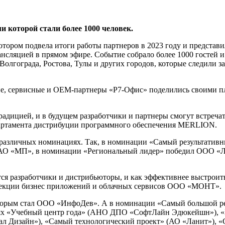
 которой стали более 1000 человек.
тором подвела итоги работы партнеров в 2023 году и представ
нсляцией в прямом эфире. Событие собрало более 1000 гостей и
олгограда, Ростова, Тулы и других городов, которые следили з
, сервисные и ОЕМ-партнеры «Р7-Офис» поделились своими план
адицией, и в будущем разработчики и партнеры смогут встречат
артамента дистрибуции программного обеспечения MERLION.
6 различных номинациях. Так, в номинации «Самый результати
 АО «МП», в номинации «Региональный лидер» победил ООО «
ся разработчики и дистрибьюторы, и как эффективнее выстроить
ирекции бизнес приложений и облачных сервисов ООО «МОНТ».
оторым стал ООО «ИнфоДев». А в номинации «Самый большой р
 «Учебный центр года» (АНО ДПО «СофтЛайн Эдюкейшн»), «Б
л Дизайн»), «Самый технологический проект» (АО «Ланит»), 