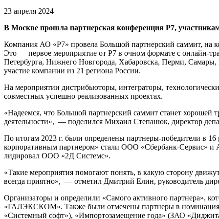
23 апреля 2024
В Москве прошла партнерская конференция Р7, участниками
Компания АО «Р7» провела Большой партнерский саммит, на ко
Это — первое мероприятие от Р7 в очном формате с онлайн-тра
Петербурга, Нижнего Новгорода, Хабаровска, Перми, Самары, В
участие компании из 21 региона России.
На мероприятии дистрибьюторы, интеграторы, технологические
совместных успешно реализованных проектах.
«Надеемся, что Большой партнерский саммит станет хорошей тр
деятельности», — поделился Михаил Степанюк, директор деп
По итогам 2023 г. были определены партнеры-победители в 1
корпоративным партнером» стали ООО «Сбербанк-Сервис» и
лидировал ООО «2Д Системс».
«Такие мероприятия помогают понять, в какую сторону движут
всегда приятно», — отметил Дмитрий Елин, руководитель д
Организаторы и определили «Самого активного партнера», к
«ГАЛЭКСКОМ». Также были отмечены партнеры в номинациях
«Системный софт»), «Импортозамещение года» (ЗАО «Диджита