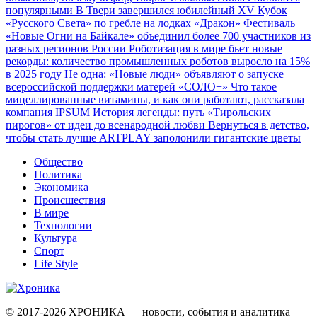
популярными
В Твери завершился юбилейный XV Кубок
«Русского Света» по гребле на лодках «Дракон»
Фестиваль
«Новые Огни на Байкале» объединил более 700 участников из
разных регионов России
Роботизация в мире бьет новые
рекорды: количество промышленных роботов выросло на 15%
в 2025 году
Не одна: «Новые люди» объявляют о запуске
всероссийской поддержки матерей «СОЛО+»
Что такое
мицеллированные витамины, и как они работают, рассказала
компания IPSUM
История легенды: путь «Тирольских
пирогов» от идеи до всенародной любви
Вернуться в детство,
чтобы стать лучше
ARTPLAY заполонили гигантские цветы
Общество
Политика
Экономика
Происшествия
В мире
Технологии
Культура
Спорт
Life Style
© 2017-2026
ХРОНИКА — новости, события и аналитика