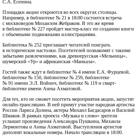
С.А. Есенина.
Площадки акции откроются во всех округах столицы.
Например, в библиотеке № 21 в 18:00 состоится встреча
с москвоведом Михаилом Жебраком. В это же время
в библиотеке № 227 пройдет мастер-класс по созданию книги
с объемными подвижными иллюстрациями.
Библиотека № 252 приглашает читателей поиграть
в исторические настолки. Посетителей познакомят с такими
забытыми развлечениями, как древнерусская «Мельница»,
шумерский «Ур» и африканская «Манкала».
Гостей также ждут в библиотеке № 4 имени Е.А. Фурцевой,
библиотеке № 150, библиотеке № 259, библиотеке
№ 91 имени Э.Л. Войнич, библиотеке № 119 и смарт-
библиотеке имени Анны Ахматовой.
Для тех, кто не сможет посетить мероприятия акции, запустят
онлайн-трансляцию. В ней примут участие народная артистка
России Лариса Долина, актеры Михаил Багдасаров и Василий
Шмаков. В рамках проекта «Музыка и слово» зрители
услышат произведения Александра Пушкина, Михаила
Лермонтова и Анны Ахматовой. Выступления артистов
дополнят вокальные номера. Начало трансляции в 18:00.