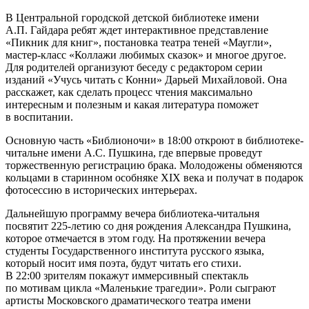
В Центральной городской детской библиотеке имени
А.П. Гайдара ребят ждет интерактивное представление
«Пикник для книг», постановка театра теней «Маугли»,
мастер-класс «Коллажи любимых сказок» и многое другое.
Для родителей организуют беседу с редактором серии
изданий «Учусь читать с Конни» Дарьей Михайловой. Она
расскажет, как сделать процесс чтения максимально
интересным и полезным и какая литература поможет
в воспитании.
Основную часть «Библионочи» в 18:00 откроют в библиотеке-
читальне имени А.С. Пушкина, где впервые проведут
торжественную регистрацию брака. Молодожены обменяются
кольцами в старинном особняке XIX века и получат в подарок
фотосессию в исторических интерьерах.
Дальнейшую программу вечера библиотека-читальня
посвятит 225-летию со дня рождения Александра Пушкина,
которое отмечается в этом году. На протяжении вечера
студенты Государственного института русского языка,
который носит имя поэта, будут читать его стихи.
В 22:00 зрителям покажут иммерсивный спектакль
по мотивам цикла «Маленькие трагедии». Роли сыграют
артисты Московского драматического театра имени