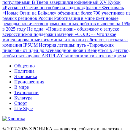
популярными
В Твери завершился юбилейный XV Кубок
«Русского Света» по гребле на лодках «Дракон»
Фестиваль
«Новые Огни на Байкале» объединил более 700 участников из
разных регионов России
Роботизация в мире бьет новые
рекорды: количество промышленных роботов выросло на 15%
в 2025 году
Не одна: «Новые люди» объявляют о запуске
всероссийской поддержки матерей «СОЛО+»
Что такое
мицеллированные витамины, и как они работают, рассказала
компания IPSUM
История легенды: путь «Тирольских
пирогов» от идеи до всенародной любви
Вернуться в детство,
чтобы стать лучше
ARTPLAY заполонили гигантские цветы
Общество
Политика
Экономика
Происшествия
В мире
Технологии
Культура
Спорт
Life Style
© 2017-2026
ХРОНИКА — новости, события и аналитика