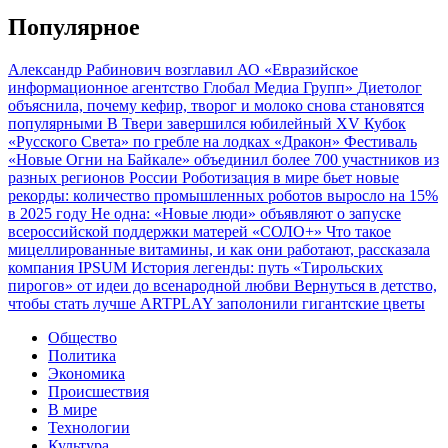
Популярное
Александр Рабинович возглавил АО «Евразийское
информационное агентство Глобал Медиа Групп»
Диетолог
объяснила, почему кефир, творог и молоко снова становятся
популярными
В Твери завершился юбилейный XV Кубок
«Русского Света» по гребле на лодках «Дракон»
Фестиваль
«Новые Огни на Байкале» объединил более 700 участников из
разных регионов России
Роботизация в мире бьет новые
рекорды: количество промышленных роботов выросло на 15%
в 2025 году
Не одна: «Новые люди» объявляют о запуске
всероссийской поддержки матерей «СОЛО+»
Что такое
мицеллированные витамины, и как они работают, рассказала
компания IPSUM
История легенды: путь «Тирольских
пирогов» от идеи до всенародной любви
Вернуться в детство,
чтобы стать лучше
ARTPLAY заполонили гигантские цветы
Общество
Политика
Экономика
Происшествия
В мире
Технологии
Культура