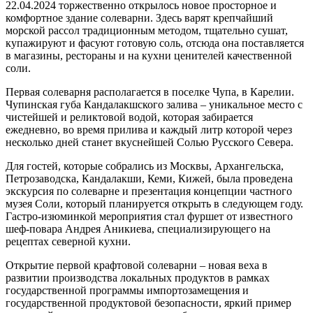
22.04.2024 торжественно открылось новое просторное и
комфортное здание солеварни. Здесь варят крепчайший
морской рассол традиционным методом, тщательно сушат,
купажируют и фасуют готовую соль, отсюда она поставляется
в магазины, рестораны и на кухни ценителей качественной
соли.
Первая солеварня располагается в поселке Чупа, в Карелии.
Чупинская губа Кандалакшского залива – уникальное место с
чистейшей и реликтовой водой, которая забирается
ежедневно, во время прилива и каждый литр которой через
несколько дней станет вкуснейшей Солью Русского Севера.
Для гостей, которые собрались из Москвы, Архангельска,
Петрозаводска, Кандалакши, Кеми, Кижей, была проведена
экскурсия по солеварне и презентация концепции частного
музея Соли, который планируется открыть в следующем году.
Гастро-изюминкой мероприятия стал фуршет от известного
шеф-повара Андрея Аникиева, специализирующего на
рецептах северной кухни.
Открытие первой крафтовой солеварни – новая веха в
развитии производства локальных продуктов в рамках
государственной программы импортозамещения и
государственной продуктовой безопасности, яркий пример