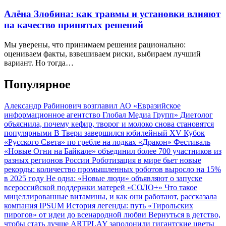
Алёна Злобина: как травмы и установки влияют
на качество принятых решений
Мы уверены, что принимаем решения рационально:
оцениваем факты, взвешиваем риски, выбираем лучший
вариант. Но тогда…
Популярное
Александр Рабинович возглавил АО «Евразийское
информационное агентство Глобал Медиа Групп»
Диетолог
объяснила, почему кефир, творог и молоко снова становятся
популярными
В Твери завершился юбилейный XV Кубок
«Русского Света» по гребле на лодках «Дракон»
Фестиваль
«Новые Огни на Байкале» объединил более 700 участников из
разных регионов России
Роботизация в мире бьет новые
рекорды: количество промышленных роботов выросло на 15%
в 2025 году
Не одна: «Новые люди» объявляют о запуске
всероссийской поддержки матерей «СОЛО+»
Что такое
мицеллированные витамины, и как они работают, рассказала
компания IPSUM
История легенды: путь «Тирольских
пирогов» от идеи до всенародной любви
Вернуться в детство,
чтобы стать лучше
ARTPLAY заполонили гигантские цветы