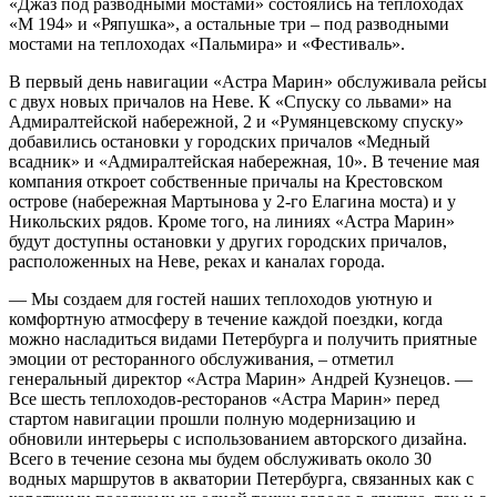
«Джаз под разводными мостами» состоялись на теплоходах
«М 194» и «Ряпушка», а остальные три – под разводными
мостами на теплоходах «Пальмира» и «Фестиваль».
В первый день навигации «Астра Марин» обслуживала рейсы
с двух новых причалов на Неве. К «Спуску со львами» на
Адмиралтейской набережной, 2 и «Румянцевскому спуску»
добавились остановки у городских причалов «Медный
всадник» и «Адмиралтейская набережная, 10». В течение мая
компания откроет собственные причалы на Крестовском
острове (набережная Мартынова у 2-го Елагина моста) и у
Никольских рядов. Кроме того, на линиях «Астра Марин»
будут доступны остановки у других городских причалов,
расположенных на Неве, реках и каналах города.
— Мы создаем для гостей наших теплоходов уютную и
комфортную атмосферу в течение каждой поездки, когда
можно насладиться видами Петербурга и получить приятные
эмоции от ресторанного обслуживания, – отметил
генеральный директор «Астра Марин» Андрей Кузнецов. —
Все шесть теплоходов-ресторанов «Астра Марин» перед
стартом навигации прошли полную модернизацию и
обновили интерьеры с использованием авторского дизайна.
Всего в течение сезона мы будем обслуживать около 30
водных маршрутов в акватории Петербурга, связанных как с