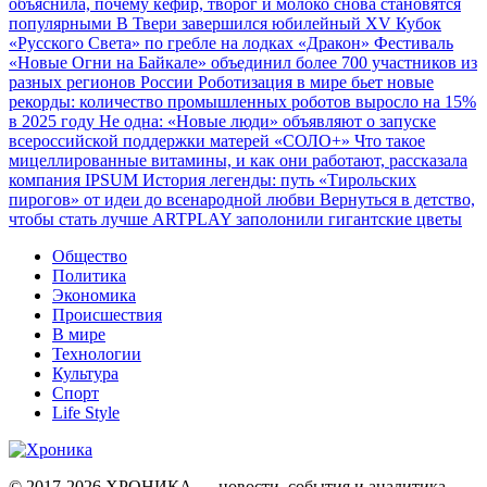
объяснила, почему кефир, творог и молоко снова становятся
популярными
В Твери завершился юбилейный XV Кубок
«Русского Света» по гребле на лодках «Дракон»
Фестиваль
«Новые Огни на Байкале» объединил более 700 участников из
разных регионов России
Роботизация в мире бьет новые
рекорды: количество промышленных роботов выросло на 15%
в 2025 году
Не одна: «Новые люди» объявляют о запуске
всероссийской поддержки матерей «СОЛО+»
Что такое
мицеллированные витамины, и как они работают, рассказала
компания IPSUM
История легенды: путь «Тирольских
пирогов» от идеи до всенародной любви
Вернуться в детство,
чтобы стать лучше
ARTPLAY заполонили гигантские цветы
Общество
Политика
Экономика
Происшествия
В мире
Технологии
Культура
Спорт
Life Style
© 2017-2026
ХРОНИКА — новости, события и аналитика