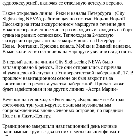
аудиоэкскурсией, включая ее отдельную детскую версию.
Также открылась линия «Реки и каналы Петербурга» (City
Sightseeing NEVA), работающая по системе Hop-on Hop-off.
Пассажир на этом экскурсионном маршруте в течение дня
может неограниченное число раз выходить и заходить на борт
судна на разных остановках. Теплоходы за 2-часовую
экскурсию предлагают пассажирам виды на Петербург с
Невы, Фонтанки, Крюкова канала, Мойки и Зимней канавки.
В мае количество остановок на маршруте увеличится до пяти.
В первый день на линии City Sightseeing NEVA было
запланировано 9 рейсов. Все они отправились с причала
«Румянцевский спуск» на Университетской набережной, 17. В
прошлом навигационном сезоне он был закрыт из-за
капитального ремонта участка набережной. Причал также
будет задействован и на других линиях «Астра Марин».
Вечером на теплоходах «Ряпушка», «Корюшка» и «Астра»
состоялись три ужин-круиза с живым музыкальным
сопровождением: вдоль Северных островов, по парадной
Неве и к Лахта-Центру.
Традиционно завершили навигационный день ночные
панорамные круизы: два из них в музыкальном формате