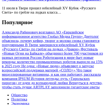
11 июля в Твери прошел юбилейный XV Кубок «Русского
Света» по гребле на лодках класса…
Популярное
Александр Рабинович возглавил АО «Евразийское
информационное агентство Глобал Медиа Групп»
Диетолог
объяснила, почему кефир, творог и молоко снова становятся
популярными
В Твери завершился юбилейный XV Кубок
«Русского Света» по гребле на лодках «Дракон»
Фестиваль
«Новые Огни на Байкале» объединил более 700 участников из
разных регионов России
Роботизация в мире бьет новые
рекорды: количество промышленных роботов выросло на 15%
в 2025 году
Не одна: «Новые люди» объявляют о запуске
всероссийской поддержки матерей «СОЛО+»
Что такое
мицеллированные витамины, и как они работают, рассказала
компания IPSUM
История легенды: путь «Тирольских
пирогов» от идеи до всенародной любви
Вернуться в детство,
чтобы стать лучше
ARTPLAY заполонили гигантские цветы
Общество
Политика
Экономика