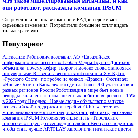
Что такое мицеллированные витамины, и как
они работают, рассказала компания IPSUM
Современный рынок витаминов и БАДов переживает
серьезные изменения. Потребители больше не хотят видеть
только красивую…
Популярное
Александр Рабинович возглавил АО «Евразийское
информационное агентство Глобал Медиа Групп»
Диетолог
объяснила, почему кефир, творог и молоко снова становятся
популярными
В Твери завершился юбилейный XV Кубок
«Русского Света» по гребле на лодках «Дракон»
Фестиваль
«Новые Огни на Байкале» объединил более 700 участников из
разных регионов России
Роботизация в мире бьет новые
рекорды: количество промышленных роботов выросло на 15%
в 2025 году
Не одна: «Новые люди» объявляют о запуске
всероссийской поддержки матерей «СОЛО+»
Что такое
мицеллированные витамины, и как они работают, рассказала
компания IPSUM
История легенды: путь «Тирольских
пирогов» от идеи до всенародной любви
Вернуться в детство,
чтобы стать лучше
ARTPLAY заполонили гигантские цветы