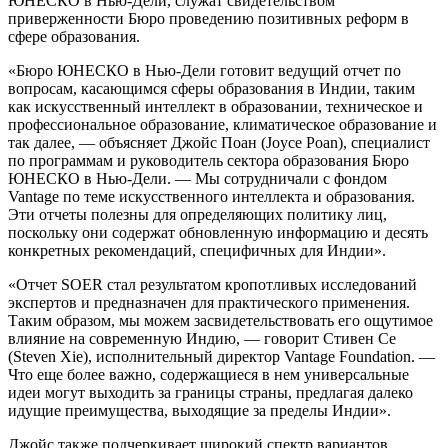
ЮНЕСКО в Нью-Дели, служат свидетельством
приверженности Бюро проведению позитивных реформ в
сфере образования.
«Бюро ЮНЕСКО в Нью-Дели готовит ведущий отчет по
вопросам, касающимся сферы образования в Индии, таким
как искусственный интеллект в образовании, техническое и
профессиональное образование, климатическое образование и
так далее, — объясняет Джойс Поан (Joyce Poan), специалист
по программам и руководитель сектора образования Бюро
ЮНЕСКО в Нью-Дели. — Мы сотрудничали с фондом
Vantage по теме искусственного интеллекта и образования.
Эти отчеты полезны для определяющих политику лиц,
поскольку они содержат обновленную информацию и десять
конкретных рекомендаций, специфичных для Индии».
«Отчет SOER стал результатом кропотливых исследований
экспертов и предназначен для практического применения.
Таким образом, мы можем засвидетельствовать его ощутимое
влияние на современную Индию, — говорит Стивен Се
(Steven Xie), исполнительный директор Vantage Foundation. —
Что еще более важно, содержащиеся в нем универсальные
идеи могут выходить за границы страны, предлагая далеко
идущие преимущества, выходящие за пределы Индии».
Джойс также подчеркивает широкий спектр вариантов