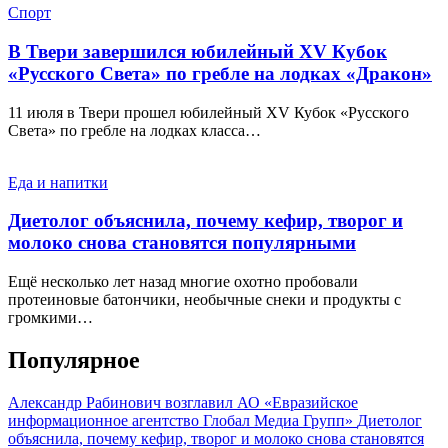
Спорт
В Твери завершился юбилейный XV Кубок
«Русского Света» по гребле на лодках «Дракон»
11 июля в Твери прошел юбилейный XV Кубок «Русского
Света» по гребле на лодках класса…
Еда и напитки
Диетолог объяснила, почему кефир, творог и
молоко снова становятся популярными
Ещё несколько лет назад многие охотно пробовали
протеиновые батончики, необычные снеки и продукты с
громкими…
Популярное
Александр Рабинович возглавил АО «Евразийское
информационное агентство Глобал Медиа Групп»
Диетолог
объяснила, почему кефир, творог и молоко снова становятся