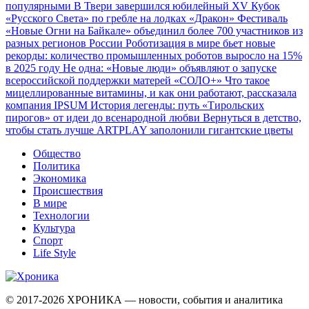
популярными
В Твери завершился юбилейный XV Кубок
«Русского Света» по гребле на лодках «Дракон»
Фестиваль
«Новые Огни на Байкале» объединил более 700 участников из
разных регионов России
Роботизация в мире бьет новые
рекорды: количество промышленных роботов выросло на 15%
в 2025 году
Не одна: «Новые люди» объявляют о запуске
всероссийской поддержки матерей «СОЛО+»
Что такое
мицеллированные витамины, и как они работают, рассказала
компания IPSUM
История легенды: путь «Тирольских
пирогов» от идеи до всенародной любви
Вернуться в детство,
чтобы стать лучше
ARTPLAY заполонили гигантские цветы
Общество
Политика
Экономика
Происшествия
В мире
Технологии
Культура
Спорт
Life Style
© 2017-2026
ХРОНИКА — новости, события и аналитика