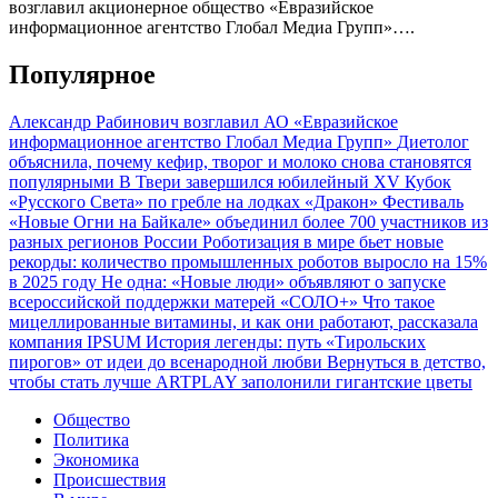
возглавил акционерное общество «Евразийское
информационное агентство Глобал Медиа Групп»….
Популярное
Александр Рабинович возглавил АО «Евразийское
информационное агентство Глобал Медиа Групп»
Диетолог
объяснила, почему кефир, творог и молоко снова становятся
популярными
В Твери завершился юбилейный XV Кубок
«Русского Света» по гребле на лодках «Дракон»
Фестиваль
«Новые Огни на Байкале» объединил более 700 участников из
разных регионов России
Роботизация в мире бьет новые
рекорды: количество промышленных роботов выросло на 15%
в 2025 году
Не одна: «Новые люди» объявляют о запуске
всероссийской поддержки матерей «СОЛО+»
Что такое
мицеллированные витамины, и как они работают, рассказала
компания IPSUM
История легенды: путь «Тирольских
пирогов» от идеи до всенародной любви
Вернуться в детство,
чтобы стать лучше
ARTPLAY заполонили гигантские цветы
Общество
Политика
Экономика
Происшествия